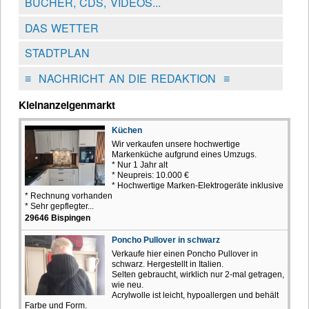
BÜCHER, CDS, VIDEOS...
DAS WETTER
STADTPLAN
≡
NACHRICHT AN DIE REDAKTION
≡
Kleinanzeigenmarkt
Küchen
Wir verkaufen unsere hochwertige
Markenküche aufgrund eines Umzugs.
* Nur 1 Jahr alt
* Neupreis: 10.000 €
* Hochwertige Marken-Elektrogeräte inklusive
* Rechnung vorhanden
* Sehr gepflegter...
29646 Bispingen
Poncho Pullover in schwarz
Verkaufe hier einen Poncho Pullover in
schwarz. Hergestellt in Italien.
Selten gebraucht, wirklich nur 2-mal getragen,
wie neu.
Acrylwolle ist leicht, hypoallergen und behält
Farbe und Form.