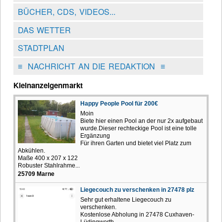
BÜCHER, CDS, VIDEOS...
DAS WETTER
STADTPLAN
≡
NACHRICHT AN DIE REDAKTION
≡
Kleinanzeigenmarkt
Happy People Pool für 200€
Moin
Biete hier einen Pool an der nur 2x aufgebaut
wurde.Dieser rechteckige Pool ist eine tolle
Ergänzung
Für ihren Garten und bietet viel Platz zum
Abkühlen.
Maße 400 x 207 x 122
Robuster Stahlrahme...
25709 Marne
Liegecouch zu verschenken in 27478 plz
Sehr gut erhaltene Liegecouch zu
verschenken.
Kostenlose Abholung in 27478 Cuxhaven-
Lüdingworth .