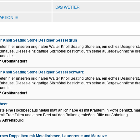
DAS WETTER
DAKTION
≡
r Knoll Seating Stone Designer Sessel grün
ieten hier unseren originalen Walter Knoll Seating Stone an, ein echtes Designerstü
Zuhause. Dieses einzigartige Sitzmöbel besticht durch seine außergewöhnliche dr
und die...
7 Großhansdorf
r Knoll Seating Stone Designer Sessel schwarz
ieten hier unseren originalen Walter Knoll Seating Stone an, ein echtes Designerstü
Zuhause. Dieses einzigartige Sitzmöbel besticht durch seine außergewöhnliche dr
und in...
7 Großhansdorf
beet
iete eine Hochbeet aus Metall matt an.ich habe es mit Kräutern in Pötte benutzt, m
mit Erde füllen und einen Beet auf den Balkon genießen. Bitte nur Abholung
6 Ahrensburg
nes Doppelbett mit Metallrahmen, Lattenroste und Matratze