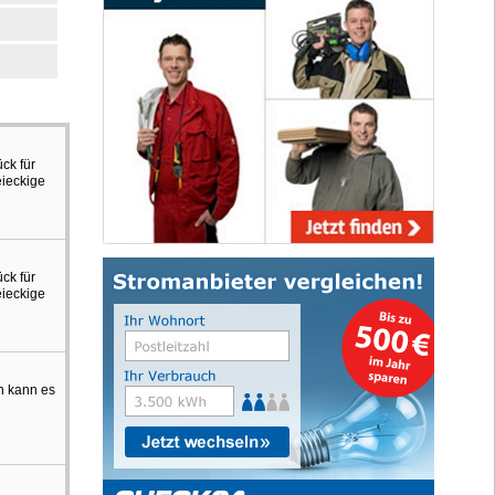
ck für
eieckige
ck für
eieckige
an kann es