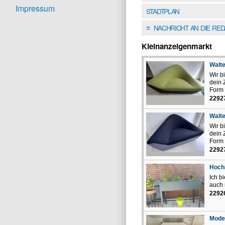
Impressum
STADTPLAN
NACHRICHT AN DIE RE
≡
Kleinanzeigenmarkt
Walte
Wir b
dein 
Form 
2292
Walte
Wir b
dein 
Form 
2292
Hoch
Ich b
auch 
2292
Moder