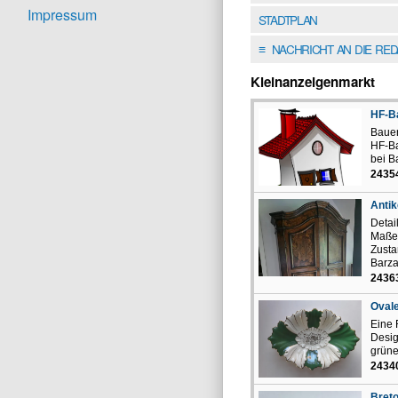
Impressum
STADTPLAN
NACHRICHT AN DIE RE
≡
Kleinanzeigenmarkt
HF-Ba
Bauen
HF-Ba
bei B
2435
Antik
Detai
Maße 
Zusta
Barza
2436
Ovale
Eine 
Desig
grüne
2434
Bret