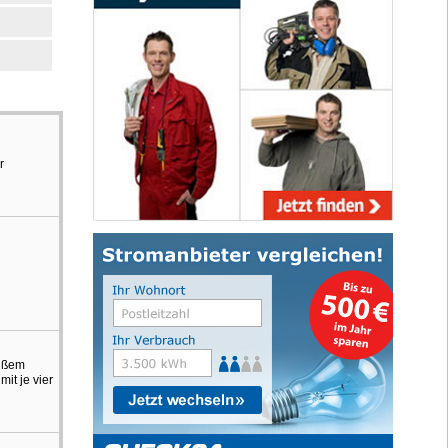
r
eißem
it je vier