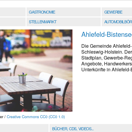
GASTRONOMIE
GEWERBE
STELLENMARKT
AUTOMOBILBÖR
Ahlefeld-Bistense
Die Gemeinde Ahlefeld-B
Schleswig-Holstein. Der
Stadtplan, Gewerbe-Regi
Angebote, Handwerkersu
Unterkünfte in Ahlefeld
er /
Creative Commons CC0 (CC0 1.0)
BÜCHER, CDS, VIDEOS...