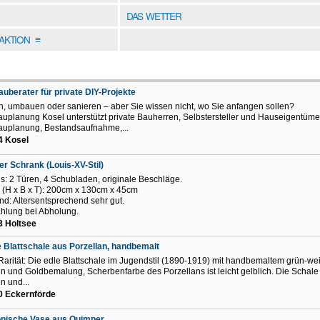
DAS WETTER
DAKTION
≡
uberater für private DIY-Projekte
, umbauen oder sanieren – aber Sie wissen nicht, wo Sie anfangen sollen?
uplanung Kosel unterstützt private Bauherren, Selbstersteller und Hauseigentüme
auplanung, Bestandsaufnahme,...
4 Kosel
er Schrank (Louis-XV-Stil)
ls: 2 Türen, 4 Schubladen, originale Beschläge.
(H x B x T): 200cm x 130cm x 45cm
nd: Altersentsprechend sehr gut.
hlung bei Abholung.
3 Holtsee
 Blattschale aus Porzellan, handbemalt
Rarität: Die edle Blattschale im Jugendstil (1890-1919) mit handbemaltem grün-w
n und Goldbemalung, Scherbenfarbe des Porzellans ist leicht gelblich. Die Schale m
n und...
0 Eckernförde
onische Vase aus Quimper