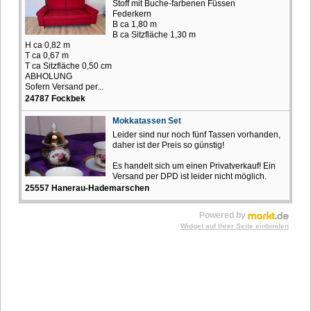
Stoff mit Buche-farbenen Füssen
Federkern
B ca 1,80 m
B ca Sitzfläche 1,30 m
H ca 0,82 m
T ca 0,67 m
T ca Sitzfläche 0,50 cm
ABHOLUNG
Sofern Versand per...
24787 Fockbek
Mokkatassen Set
Leider sind nur noch fünf Tassen vorhanden,
daher ist der Preis so günstig!
Es handelt sich um einen Privatverkauf! Ein
Versand per DPD ist leider nicht möglich.
25557 Hanerau-Hademarschen
Powered by
Widget auf Ihrer Seite einbinden