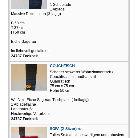
1 Schublade
1 Ablage
Massive Deckplatten (3-lagig)
B 58 cm
T 37 cm
H 50 cm
Eiche Sägerau
Im liebevoll gestalteten...
24787 Fockbek
COUCHTISCH
Schöner schwerer Wohnzimmertisch /
Couchtisch im Landhausstil
Quadratisch
75 cm x 75 cm
Höhe 50 cm
Weiß mit Eiche Sägerau Tischplatte (dreilagig)
1 Ablagefläche
Landhaus-Stil
Hochwertige Verarbeitu...
24787 Fockbek
SOFA (2-Sitzer) rot
Tolles Sofa aus hochwertigem und robustem