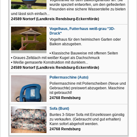
wurde speziell entworfen, um den gefiederten
Freunden eine sichere Wasserstelle zu bieten
und lässt sich einfach...
24589 Nortorf (Landkreis Rendsburg-Eckernförde)
Vogelhaus, Futterhaus weiß-grau *3D-
Druck*
Vogelhaus für den heimischen Garten oder
Balkon abzugeben.
• Klassische Bauweise mit offenen Seiten
• Graues Zeltdach mit weißer Kugel als Dachschmuck
• Weiße gemaserte Konstruktion mit dunklem...
24589 Nortorf (Landkreis Rendsburg-Eckernförde)
Poliermaschine (Auto)
Poliermaschine mit Polierscheiben (Neue und
Gebrauchte) preiswert abzugeben. Maschine
ist gebraucht!
24768 Rendsburg
Sofa (Bunt)
Buntes 3-Sitzer Sofa mit Einzelkissen günstig
zu verkaufen. (Gebraucht und gut erhalten)
Kann sofort abgeholt werden.
24768 Rendsburg