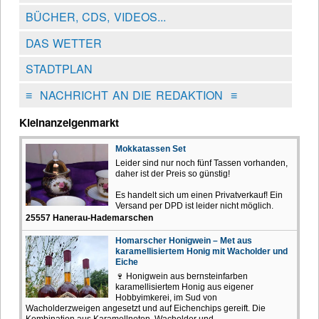
BÜCHER, CDS, VIDEOS...
DAS WETTER
STADTPLAN
≡
NACHRICHT AN DIE REDAKTION
≡
Kleinanzeigenmarkt
Mokkatassen Set
Leider sind nur noch fünf Tassen vorhanden,
daher ist der Preis so günstig!
Es handelt sich um einen Privatverkauf! Ein
Versand per DPD ist leider nicht möglich.
25557 Hanerau-Hademarschen
Homarscher Honigwein – Met aus
karamellisiertem Honig mit Wacholder und
Eiche
🍷 Honigwein aus bernsteinfarben
karamellisiertem Honig aus eigener
Hobbyimkerei, im Sud von
Wacholderzweigen angesetzt und auf Eichenchips gereift. Die
Kombination aus Karamellnoten, Wacholder und...