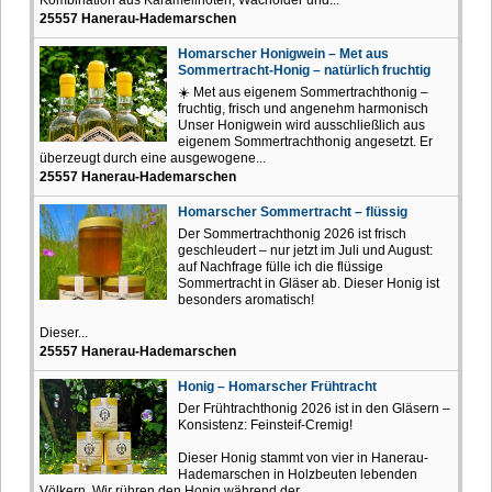
25557 Hanerau-Hademarschen
Homarscher Honigwein – Met aus
Sommertracht-Honig – natürlich fruchtig
☀️ Met aus eigenem Sommertrachthonig –
fruchtig, frisch und angenehm harmonisch
Unser Honigwein wird ausschließlich aus
eigenem Sommertrachthonig angesetzt. Er
überzeugt durch eine ausgewogene...
25557 Hanerau-Hademarschen
Homarscher Sommertracht – flüssig
Der Sommertrachthonig 2026 ist frisch
geschleudert – nur jetzt im Juli und August:
auf Nachfrage fülle ich die flüssige
Sommertracht in Gläser ab. Dieser Honig ist
besonders aromatisch!
Dieser...
25557 Hanerau-Hademarschen
Honig – Homarscher Frühtracht
Der Frühtrachthonig 2026 ist in den Gläsern –
Konsistenz: Feinsteif-Cremig!
Dieser Honig stammt von vier in Hanerau-
Hademarschen in Holzbeuten lebenden
Völkern. Wir rühren den Honig während der...