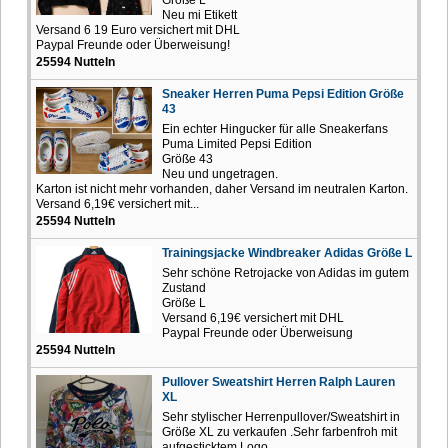
Neu mi Etikett
Versand 6 19 Euro versichert mit DHL
Paypal Freunde oder Überweisung!
25594 Nutteln
Sneaker Herren Puma Pepsi Edition Größe
43
Ein echter Hingucker für alle Sneakerfans
Puma Limited Pepsi Edition
Größe 43
Neu und ungetragen.
Karton ist nicht mehr vorhanden, daher Versand im neutralen Karton.
Versand 6,19€ versichert mit...
25594 Nutteln
Trainingsjacke Windbreaker Adidas Größe L
Sehr schöne Retrojacke von Adidas im gutem
Zustand
Größe L
Versand 6,19€ versichert mit DHL
Paypal Freunde oder Überweisung
25594 Nutteln
Pullover Sweatshirt Herren Ralph Lauren
XL
Sehr stylischer Herrenpullover/Sweatshirt in
Größe XL zu verkaufen .Sehr farbenfroh mit
aufgesticktem Logo.