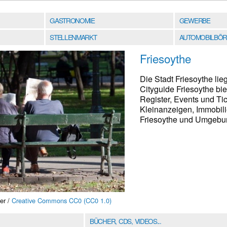
GASTRONOMIE
GEWERBE
STELLENMARKT
AUTOMOBILBÖR
Friesoythe
Die Stadt Friesoythe li
Cityguide Friesoythe bi
Register, Events und Tic
Kleinanzeigen, Immobil
Friesoythe und Umgebung
er /
Creative Commons CC0 (CC0 1.0)
BÜCHER, CDS, VIDEOS...