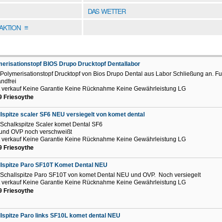
DAS WETTER
DAKTION
≡
erisationstopf BIOS Drupo Drucktopf Dentallabor
 Polymerisationstopf Drucktopf von Bios Drupo Dental aus Labor Schließung an. Fun
ndfrei
t verkauf Keine Garantie Keine Rücknahme Keine Gewährleistung LG
 Friesoythe
lspitze scaler SF6 NEU versiegelt von komet dental
 Schalkspitze Scaler komet Dental SF6
und OVP noch verschweißt
t verkauf Keine Garantie Keine Rücknahme Keine Gewährleistung LG
 Friesoythe
lspitze Paro SF10T Komet Dental NEU
 Schallspitze Paro SF10T von komet Dental NEU und OVP. Noch versiegelt
t verkauf Keine Garantie Keine Rücknahme Keine Gewährleistung LG
 Friesoythe
lspitze Paro links SF10L komet dental NEU