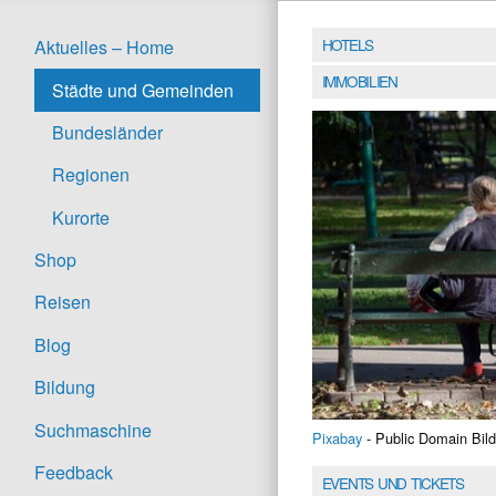
HOTELS
Aktuelles – Home
IMMOBILIEN
Städte und Gemeinden
Bundesländer
Regionen
Kurorte
Shop
Reisen
Blog
Bildung
Suchmaschine
Pixabay
- Public Domain Bild
Feedback
EVENTS UND TICKETS