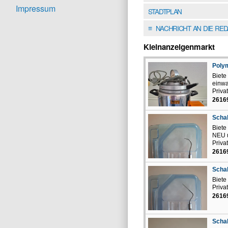
Impressum
STADTPLAN
NACHRICHT AN DIE RE
≡
Kleinanzeigenmarkt
Polym
Biete
einwa
Priva
26169
Schal
Biete
NEU 
Priva
26169
Schal
Biete
Priva
26169
Schal