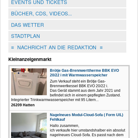
EVENTS UND TICKETS
BÜCHER, CDS, VIDEOS...
DAS WETTER
STADTPLAN
≡
NACHRICHT AN DIE REDAKTION
≡
Kleinanzeigenmarkt
Brötje Gas-Brennwerttherme BBK EVO
20/22 i mit Warmwasserspeicher
Zum Verkauf steht ein Brötje Gas-
Brennwertkessel BBK EVO 20/22 i.
Das Gerät stammt aus dem Jahr 2021 und
befindet sich in einem gepflegten Zustand.
Integrierter Trinkwarmwasserspeicher mit 95 Litern...
26209 Hatten
Nagelneues Modul-Cloud-Sofa ( Form U/L)
Fehlkauf
Hallo zusammen,
ich verkaufe hier umstandshalber ein absolut
nagelneues Cloud-Sofa. Es passt nach dem