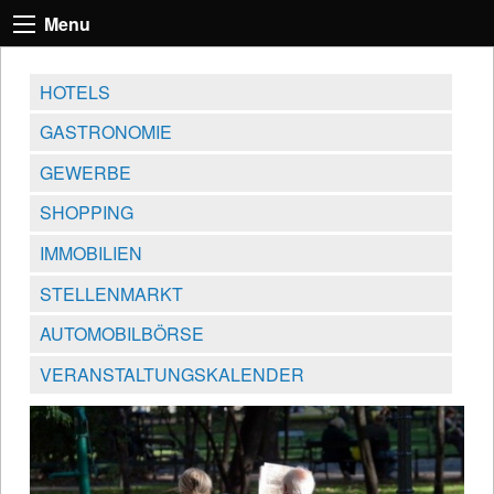
Menu
HOTELS
GASTRONOMIE
GEWERBE
SHOPPING
IMMOBILIEN
STELLENMARKT
AUTOMOBILBÖRSE
VERANSTALTUNGSKALENDER