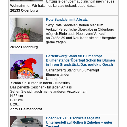
Umzug leider überhaupt nicht in mein neues
Wohnzimmer. Wir hatten es kurz aufgebaut, dabei das...
26133 Oldenburg
Rote Sandalen mit Absatz
Sexy Rote Sandalen stehen hier zum
Verkauf.Persönliche Übergabe in Oldenburg
möglich.Biete auch Heels zum Verkauf
an.Größe 39 und Neu.Kann sie bei Übergabe
gerne tragen.
26122 Oldenburg
Gartenzwerg Stand für Blumentopf
BlumenständerÜbertopf Schön für Blumen
in Ihrem Grundstück. Das perfekte Gesch
Gartenzwerg Stand für Blumentopf
Blumenständer
Übertopf
Schön für Blumen in Ihrem Grundstück.
Das perfekte Geschenk für jeden Anlass
Sehen Sie sich auch meine anderen Anzeigen an
H 33 cm
B 12 cm
L 20...
27753 Delmenhorst
Bosch PTS 10 Tischkreissäge mit
Untergestell auf Rollen & Zubehör – guter
Zustand