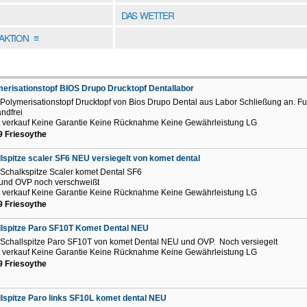
DAS WETTER
DAKTION
≡
erisationstopf BIOS Drupo Drucktopf Dentallabor
 Polymerisationstopf Drucktopf von Bios Drupo Dental aus Labor Schließung an. Fun
ndfrei
t verkauf Keine Garantie Keine Rücknahme Keine Gewährleistung LG
 Friesoythe
lspitze scaler SF6 NEU versiegelt von komet dental
 Schalkspitze Scaler komet Dental SF6
und OVP noch verschweißt
t verkauf Keine Garantie Keine Rücknahme Keine Gewährleistung LG
 Friesoythe
lspitze Paro SF10T Komet Dental NEU
 Schallspitze Paro SF10T von komet Dental NEU und OVP. Noch versiegelt
t verkauf Keine Garantie Keine Rücknahme Keine Gewährleistung LG
 Friesoythe
lspitze Paro links SF10L komet dental NEU