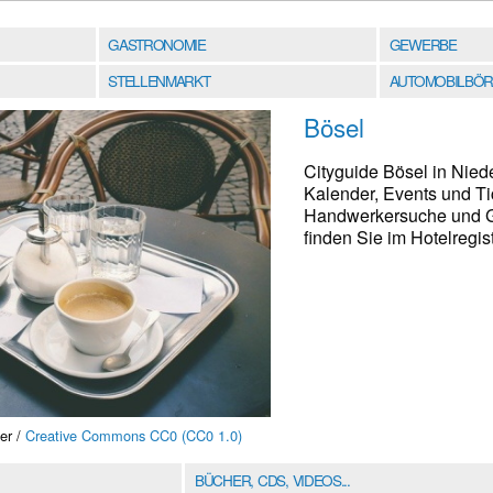
GASTRONOMIE
GEWERBE
STELLENMARKT
AUTOMOBILBÖR
Bösel
Cityguide Bösel in Nied
Kalender, Events und Ti
Handwerkersuche und G
finden Sie im Hotelregist
er /
Creative Commons CC0 (CC0 1.0)
BÜCHER, CDS, VIDEOS...