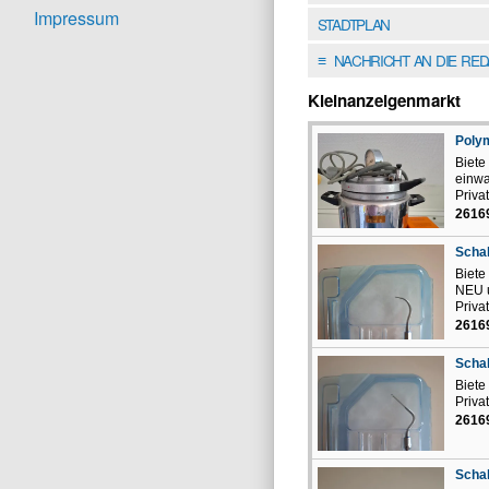
Impressum
STADTPLAN
NACHRICHT AN DIE RE
≡
Kleinanzeigenmarkt
Polym
Biete
einwa
Priva
26169
Schal
Biete
NEU 
Priva
26169
Schal
Biete
Priva
26169
Schal