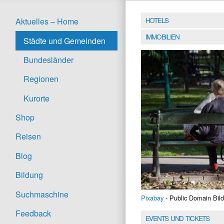
HOTELS
Aktuelles – Home
IMMOBILIEN
Städte und Gemeinden
Bundesländer
Regionen
Kurorte
Shop
Reisen
Blog
Bildung
Suchmaschine
Pixabay
- Public Domain Bild
Feedback
EVENTS UND TICKETS