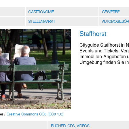
GASTRONOMIE
GEWERBE
STELLENMARKT
AUTOMOBILBÖR
Staffhorst
Cityguide Staffhorst in
Events und Tickets, Ver
Immobilien-Angeboten u
Umgebung finden Sie im 
er /
Creative Commons CC0 (CC0 1.0)
BÜCHER, CDS, VIDEOS...