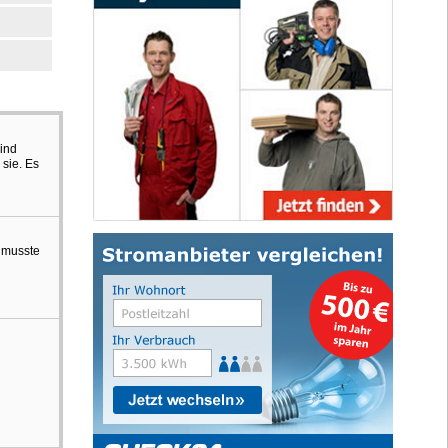
sind
 sie. Es
n musste