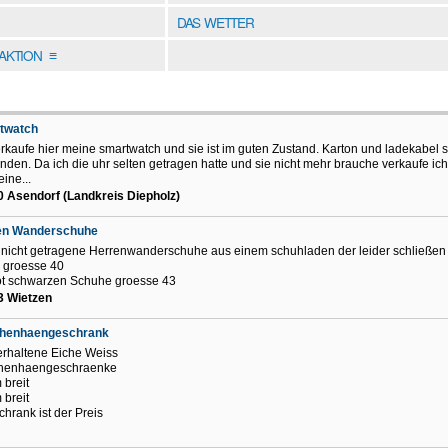
DAS WETTER
DAKTION
≡
twatch
erkaufe hier meine smartwatch und sie ist im guten Zustand. Karton und ladekabel 
nden. Da ich die uhr selten getragen hatte und sie nicht mehr brauche verkaufe ich
eine...
 Asendorf (Landkreis Diepholz)
en Wanderschuhe
nicht getragene Herrenwanderschuhe aus einem schuhladen der leider schließe
r groesse 40
ot schwarzen Schuhe groesse 43
3 Wietzen
henhaengeschrank
erhaltene Eiche Weiss
henhaengeschraenke
 breit
 breit
chrank ist der Preis