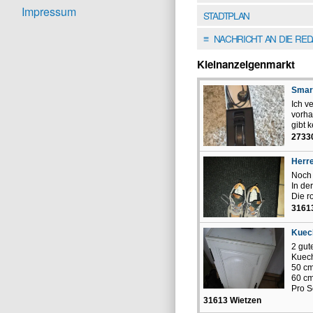
Impressum
STADTPLAN
NACHRICHT AN DIE RE
≡
Kleinanzeigenmarkt
Smar
Ich v
vorha
gibt k
27330
Herr
Noch 
In de
Die r
3161
Kuec
2 gut
Kuec
50 cm
60 cm
Pro S
31613 Wietzen