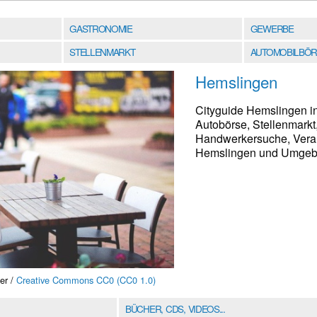
GASTRONOMIE
GEWERBE
STELLENMARKT
AUTOMOBILBÖR
Hemslingen
Cityguide Hemslingen i
Autobörse, Stellenmarkt
Handwerkersuche, Verans
Hemslingen und Umgebun
er /
Creative Commons CC0 (CC0 1.0)
BÜCHER, CDS, VIDEOS...