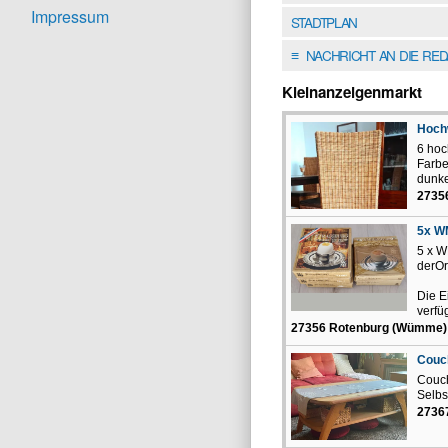
Impressum
STADTPLAN
NACHRICHT AN DIE RE
≡
Kleinanzeigenmarkt
Hoch
6 hoc
Farbe
dunke
2735
5x W
5 x W
derOr
Die E
verfüg
27356 Rotenburg (Wümme)
Couc
Couch
Selbs
2736