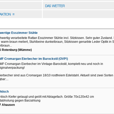
DAS WETTER
DAKTION
≡
wertige Esszimmer Stühle
hwertig verarbeitete Rattan Esszimmer Stühle incl. Sitzkissen. Sehr guter Zustand. 
 warm braun meliert, Stuhlbeine dunkelbraun, Sitzkissen genarbte Leder Optik in 
lbraun...
6 Rotenburg (Wümme)
MF Cromargan Eierbecher im Barockstil (OVP!)
MF Cromargan Eierbecher im Vintage-Barockstil, komplett neu und noch in
iginalverpackung!
ierbecher sind aus Cromargan 18/10 rostfreiem Edelstahl. Aktuell sind zwei Sorten
bar:...
htisch
tisch Kiefer gelaugt und geölt mit Ablagefach. Größe 70x120x42 cm
tabholung gegen Barzahlung
7 Ahausen