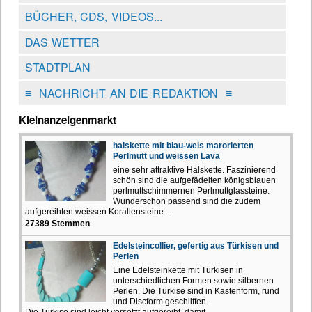
BÜCHER, CDS, VIDEOS...
DAS WETTER
STADTPLAN
≡
NACHRICHT AN DIE REDAKTION
≡
Kleinanzeigenmarkt
halskette mit blau-weis marorierten
Perlmutt und weissen Lava
eine sehr attraktive Halskette. Faszinierend
schön sind die aufgefädelten königsblauen
perlmuttschimmernen Perlmuttglassteine.
Wunderschön passend sind die zudem
aufgereihten weissen Korallensteine....
27389 Stemmen
Edelsteincollier, gefertig aus Türkisen und
Perlen
Eine Edelsteinkette mit Türkisen in
unterschiedlichen Formen sowie silbernen
Perlen. Die Türkise sind in Kastenform, rund
und Discform geschliffen.
Die Türkise sind leicht versetzt aufgereiht, damit...