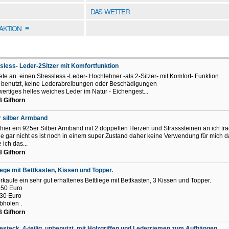
DAS WETTER
DAKTION
≡
sless- Leder-2Sitzer mit Komfortfunktion
iete an: einen Stressless -Leder- Hochlehner -als 2-Sitzer- mit Komfort- Funktion
benutzt, keine Lederabreibungen oder Beschädigungen
ertiges helles weiches Leder im Natur - Eichengest...
 Gifhorn
 silber Armband
 hier ein 925er Silber Armband mit 2 doppelten Herzen und Strasssteinen an ich tr
ie gar nicht es ist noch in einem super Zustand daher keine Verwendung für mich 
 ich das...
 Gifhorn
iege mit Bettkasten, Kissen und Topper.
erkaufe ein sehr gut erhaltenes Bettliege mit Bettkasten, 3 Kissen und Topper.
650 Euro
230 Euro
bholen .
 Gifhorn
besteck, 4-teilig, unbenutzt, mit Holzgriffen und Lederriemen zum Aufhängen