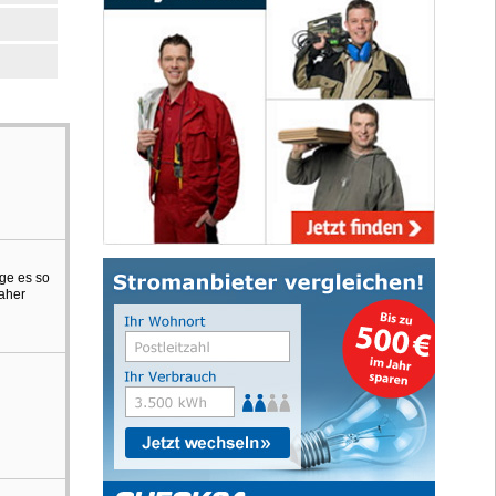
age es so
daher