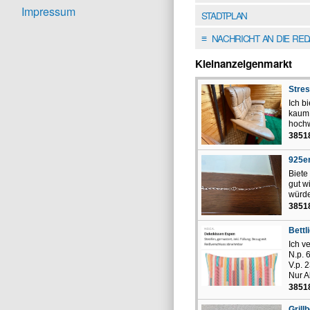
Impressum
STADTPLAN
NACHRICHT AN DIE RE
≡
Kleinanzeigenmarkt
Stres
Ich b
kaum 
hochw
38518
925er
Biete
gut w
würde
38518
Bettl
Ich v
N.p. 
V.p. 
Nur A
38518
Grill