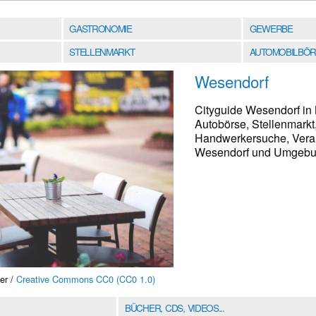
GASTRONOMIE
GEWERBE
STELLENMARKT
AUTOMOBILBÖR
Wesendorf
Cityguide Wesendorf in 
Autobörse, Stellenmarkt
Handwerkersuche, Verans
Wesendorf und Umgebung
er /
Creative Commons CC0 (CC0 1.0)
BÜCHER, CDS, VIDEOS...