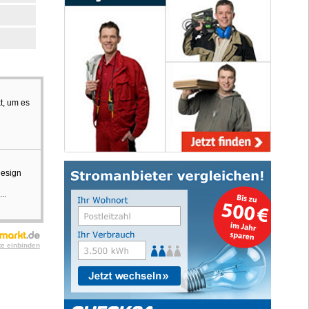
t, um es
Design
..
te einbinden