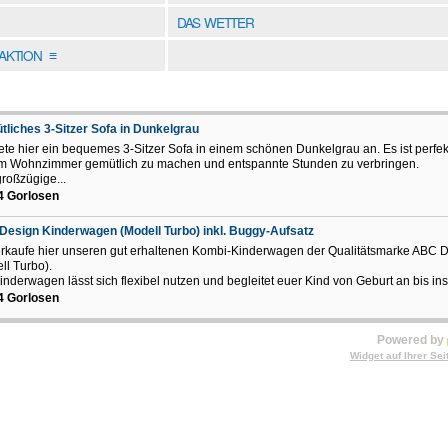
DAS WETTER
DAKTION
≡
liches 3-Sitzer Sofa in Dunkelgrau
iete hier ein bequemes 3-Sitzer Sofa in einem schönen Dunkelgrau an. Es ist perfek
im Wohnzimmer gemütlich zu machen und entspannte Stunden zu verbringen.
großzügige...
4 Gorlosen
esign Kinderwagen (Modell Turbo) inkl. Buggy-Aufsatz
erkaufe hier unseren gut erhaltenen Kombi-Kinderwagen der Qualitätsmarke ABC 
ll Turbo).
inderwagen lässt sich flexibel nutzen und begleitet euer Kind von Geburt an bis ins.
4 Gorlosen
Powered by
Widget auf Ihrer Sei