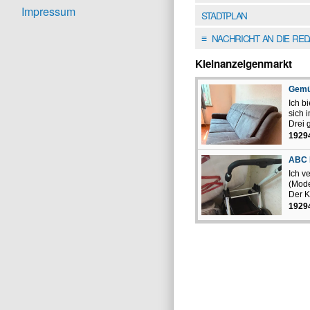
Impressum
STADTPLAN
NACHRICHT AN DIE RE
≡
Kleinanzeigenmarkt
Gemüt
Ich b
sich 
Drei 
1929
ABC D
Ich v
(Mode
Der K
1929