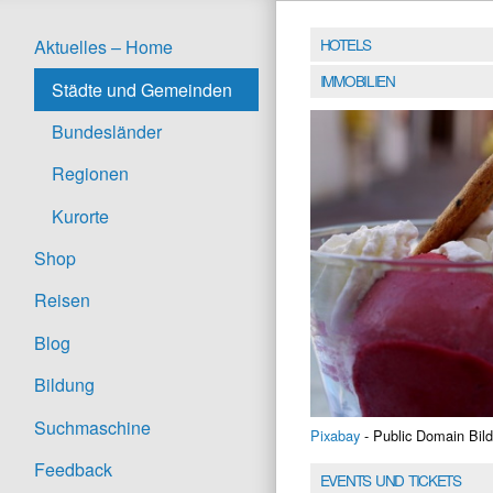
HOTELS
Aktuelles – Home
IMMOBILIEN
Städte und Gemeinden
Bundesländer
Regionen
Kurorte
Shop
Reisen
Blog
Bildung
Suchmaschine
Pixabay
- Public Domain Bild
Feedback
EVENTS UND TICKETS