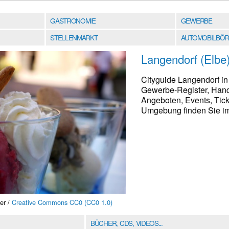
GASTRONOMIE
GEWERBE
STELLENMARKT
AUTOMOBILBÖR
Langendorf (Elbe
Cityguide Langendorf in
Gewerbe-Register, Hand
Angeboten, Events, Tick
Umgebung finden Sie im 
er /
Creative Commons CC0 (CC0 1.0)
BÜCHER, CDS, VIDEOS...