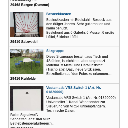
29468 Bergen (Dumme)
Besteckkasten
Besteckkasten mit Edelstahl - Besteck aus
den 60iger Jahren. Sehr gut erhalten und
kaum benutzt.
Bestehend aus 6 Gabeln, 6 Messer, 6 große
Löffel, 6 kleine Löffel
29410 Salzwedel
Sitzgruppe
Diese Sitzgruppe besteht aus Tisch und
4Stühlen, ist nicht neu aber ungenutzt.
Material ist Metall und Hartkunststoff
(Tischplatte) Dazu neue Sitzkissen.
Einzelheiten auf den Fotos zu erkennen....
29416 Kuhfelde
Vestamatic VRS Switch 1 (Art.-Nr.
01820000)
Vestamatic VRS Switch 1 (Art.-Nr. 01820000)
Universeller 1-Kanal-Wandsender zur
Steuerung von VRS-Funkempfängern.
Technische Daten:
Farbe Signalweiß
Sendefrequenz: 868 MHz
Betriebstemperaturbereich...