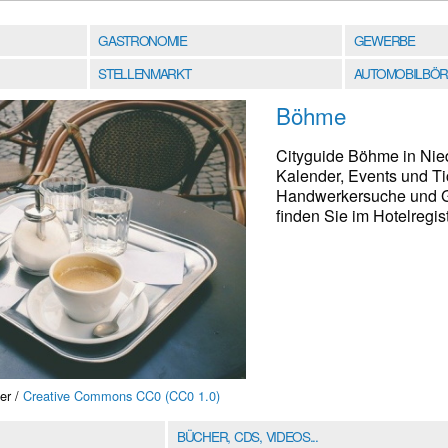
GASTRONOMIE
GEWERBE
STELLENMARKT
AUTOMOBILBÖR
Böhme
Cityguide Böhme in Nied
Kalender, Events und Ti
Handwerkersuche und G
finden Sie im Hotelregist
er /
Creative Commons CC0 (CC0 1.0)
BÜCHER, CDS, VIDEOS...