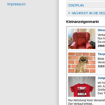
Impressum
STADTPLAN
NACHRICHT AN DIE RE
≡
Kleinanzeigenmarkt
Ohre
Verka
Nur A
Da es
2969
Tierp
Biete
Versi
3163
Junge
wir h
ein J
Größ
Das T
Nur Abholung! Kein Versa
Der Verkauf erfolgt...