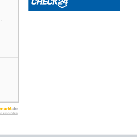
.
te einbinden