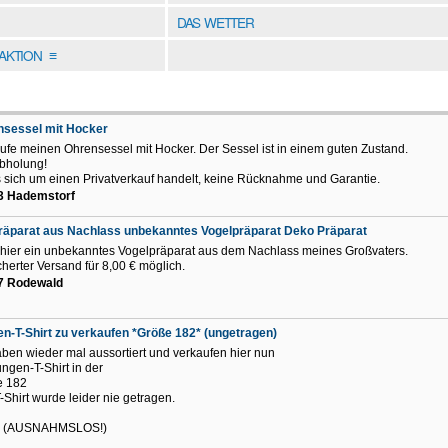
DAS WETTER
DAKTION
≡
nsessel mit Hocker
ufe meinen Ohrensessel mit Hocker. Der Sessel ist in einem guten Zustand.
bholung!
 sich um einen Privatverkauf handelt, keine Rücknahme und Garantie.
3 Hademstorf
räparat aus Nachlass unbekanntes Vogelpräparat Deko Präparat
 hier ein unbekanntes Vogelpräparat aus dem Nachlass meines Großvaters.
cherter Versand für 8,00 € möglich.
7 Rodewald
n-T-Shirt zu verkaufen *Größe 182* (ungetragen)
aben wieder mal aussortiert und verkaufen hier nun
ungen-T-Shirt in der
e 182
-Shirt wurde leider nie getragen.
nd! (AUSNAHMSLOS!)