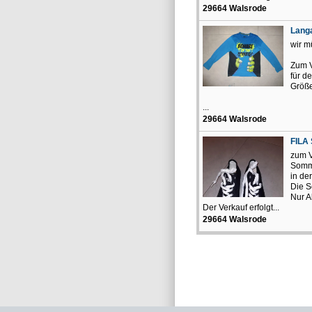
29664 Walsrode
Langa
wir m
Zum V
für d
Größ
...
29664 Walsrode
FILA
zum V
Somm
in de
Die S
Nur 
Der Verkauf erfolgt...
29664 Walsrode