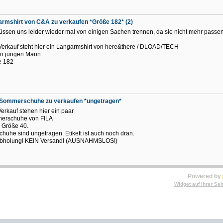
rmshirt von C&A zu verkaufen *Größe 182* (2)
üssen uns leider wieder mal von einigen Sachen trennen, da sie nicht mehr passen
erkauf steht hier ein Langarmshirt von here&there / DLOAD/TECH
en jungen Mann.
e 182
 Sommerschuhe zu verkaufen *ungetragen*
erkauf stehen hier ein paar
erschuhe von FILA
r Größe 40.
chuhe sind ungetragen. Etikett ist auch noch dran.
Abholung! KEIN Versand! (AUSNAHMSLOS!)
Powered by
Widget auf Ihrer Sei