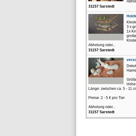
Abhol
31157 Sarstedt
Holzk
Kleid
3 x g
1x Ki
große
Kinde
Abholung oder...
31157 Sarstedt
vers
Dekot
Hams
Größe
Höhe,
Länge: zwischen ca. 5 - 11 
Preise: 2 - 5 € pro Tier
Abholung oder...
31157 Sarstedt