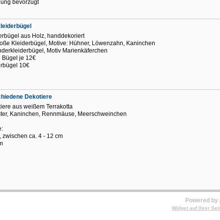
ung bevorzugt
leiderbügel
erbügel aus Holz, handdekoriert
roße Kleiderbügel, Motive: Hühner, Löwenzahn, Kaninchen
nderkleiderbügel, Motiv Marienkäferchen
 Bügel je 12€
rbügel 10€
chiedene Dekotiere
iere aus weißem Terrakotta
ter, Kaninchen, Rennmäuse, Meerschweinchen
:
 zwischen ca. 4 - 12 cm
cm
Powered by
Widget auf Ihrer Sei