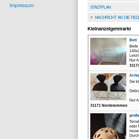
Impressum
STADTPLAN
NACHRICHT AN DIE RE
≡
Kleinanzeigenmarkt
Bett
Biete
140x
Leich
Nur 
3117
Arrbe
Sie b
Gebra
Nur A
31171 Nordstemmen
große
Terra
oder 
neuwe
Durch