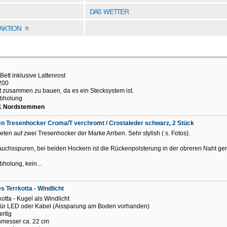
DAS WETTER
DAKTION
≡
 Bett inklusive Lattenrost
200
t zusammen zu bauen, da es ein Stecksystem ist.
Abholung
1 Nordstemmen
n Tresenhocker Croma/T verchromt / Crostaleder schwarz, 2 Stück
ieten auf zwei Tresenhocker der Marke Arrben. Sehr stylish ( s. Fotos).
uchsspuren, bei beiden Hockern ist die Rückenpolsterung in der obreren Naht ger
bholung, kein...
s Terrkotta - Windlicht
kotta - Kugel als Windlicht
für LED oder Kabel (Aissparung am Boden vorhanden)
rtig
messer ca. 22 cm