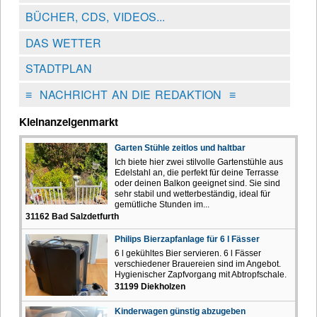
BÜCHER, CDS, VIDEOS...
DAS WETTER
STADTPLAN
≡
NACHRICHT AN DIE REDAKTION
≡
Kleinanzeigenmarkt
Garten Stühle zeitlos und haltbar
Ich biete hier zwei stilvolle Gartenstühle aus
Edelstahl an, die perfekt für deine Terrasse
oder deinen Balkon geeignet sind. Sie sind
sehr stabil und wetterbeständig, ideal für
gemütliche Stunden im...
31162 Bad Salzdetfurth
Philips Bierzapfanlage für 6 l Fässer
6 l gekühltes Bier servieren. 6 l Fässer
verschiedener Brauereien sind im Angebot.
Hygienischer Zapfvorgang mit Abtropfschale.
31199 Diekholzen
Kinderwagen günstig abzugeben