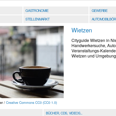
GASTRONOMIE
GEWERBE
STELLENMARKT
AUTOMOBILBÖR
Wietzen
Cityguide Wietzen in N
Handwerkersuche, Autobö
Veranstaltungs-Kalender
Wietzen und Umgebung fi
er /
Creative Commons CC0 (CC0 1.0)
BÜCHER, CDS, VIDEOS...