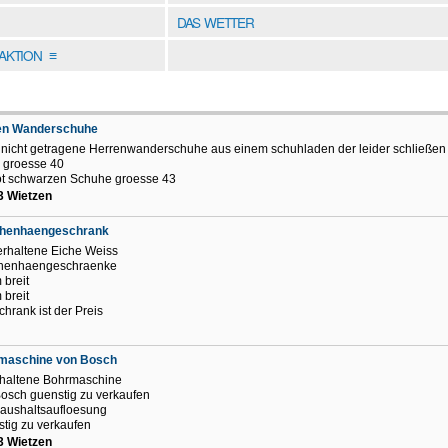
DAS WETTER
DAKTION
≡
en Wanderschuhe
nicht getragene Herrenwanderschuhe aus einem schuhladen der leider schließe
r groesse 40
ot schwarzen Schuhe groesse 43
3 Wietzen
henhaengeschrank
erhaltene Eiche Weiss
henhaengeschraenke
 breit
 breit
chrank ist der Preis
maschine von Bosch
haltene Bohrmaschine
osch guenstig zu verkaufen
aushaltsaufloesung
tig zu verkaufen
3 Wietzen