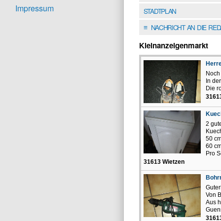
Impressum
STADTPLAN
NACHRICHT AN DIE RE
≡
Kleinanzeigenmarkt
Herr
Noch 
In de
Die r
3161
Kuec
2 gut
Kuec
50 cm
60 cm
Pro S
31613 Wietzen
Bohr
Guter
Von B
Aus h
Guens
3161