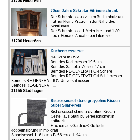
31700 Heuerßen
70ger Jahre Sekretär Vitrinenschrank
Der Schrank ist aus vollem Buchenholz und
hat nur kleine Kratzer in der Nähe des
Schlüssels.
Der Schrank ist ca 1 Meter breit und 1,80
hoch. Genaue Angabe bei Interesse
31700 Heuerßen
Küchenmesserset
Neuware in OVP.
Berndes Kochmesser 19,5 cm
Berndes Santoku-Messer 17 cm
Berndes RE-GENERATTION Schere
Berndes RE-GENERATTION Schälmesser
Berndes RE-GENERATTION Universalmesser
Berndes RE-GENERATT...
31655 Stadthagen
Bistrossessel stone-grey, ohne Kissen
Super Spar-Preis
Bistrossessel stone-grey, ohne Kissen
Gestell aus Stahl pulverbeschichtet in
anthrazit
Flächen aus Gardino®-Geflecht
doppelhalbrund in mix grau
Stapelsessel: L: 61 cm x B: 56 cm x H: 94 cm