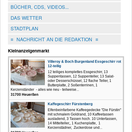
BÜCHER, CDS, VIDEOS...
DAS WETTER
STADTPLAN
≡
NACHRICHT AN DIE REDAKTION
≡
Kleinanzeigenmarkt
Villeroy & Boch Burgenland Essgeschirr rot
12-teilig
12 teiliges komplettes Essgeschirr, 13
Suppentassen, 12 Suppenteller, 13 Salat-
oder Desserschüssel, 12 flache Teller, 1
Butterplatte, 2 Soßenterrinen, 1
Kerzenständer - alles wie neu - teilweise...
31700 Heuerßen
Kaffegeschirr Fürstenberg
Elfenbeinfarbene Kaffeegedecke "Die Fürstin"
mit schmalem Goldrand, 10 Kaffeetassen
ausladend, 3 Tassen hoch. 10 Untertassen,
14 Mittelteller,, 1 Kuchenplatte, 1
Kerzenstädner, Zuckerdose und...