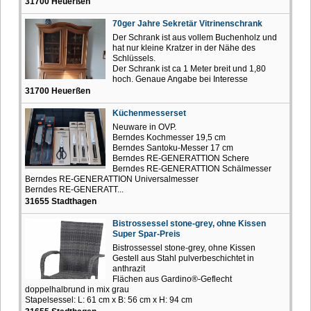
31700 Heuerßen
70ger Jahre Sekretär Vitrinenschrank
Der Schrank ist aus vollem Buchenholz und
hat nur kleine Kratzer in der Nähe des
Schlüssels.
Der Schrank ist ca 1 Meter breit und 1,80
hoch. Genaue Angabe bei Interesse
31700 Heuerßen
Küchenmesserset
Neuware in OVP.
Berndes Kochmesser 19,5 cm
Berndes Santoku-Messer 17 cm
Berndes RE-GENERATTION Schere
Berndes RE-GENERATTION Schälmesser
Berndes RE-GENERATTION Universalmesser
Berndes RE-GENERATT...
31655 Stadthagen
Bistrossessel stone-grey, ohne Kissen
Super Spar-Preis
Bistrossessel stone-grey, ohne Kissen
Gestell aus Stahl pulverbeschichtet in
anthrazit
Flächen aus Gardino®-Geflecht
doppelhalbrund in mix grau
Stapelsessel: L: 61 cm x B: 56 cm x H: 94 cm