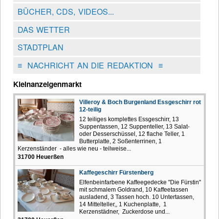
BÜCHER, CDS, VIDEOS...
DAS WETTER
STADTPLAN
≡
NACHRICHT AN DIE REDAKTION
≡
Kleinanzeigenmarkt
Villeroy & Boch Burgenland Essgeschirr rot
12-teilig
12 teiliges komplettes Essgeschirr, 13
Suppentassen, 12 Suppenteller, 13 Salat-
oder Desserschüssel, 12 flache Teller, 1
Butterplatte, 2 Soßenterrinen, 1
Kerzenständer - alles wie neu - teilweise...
31700 Heuerßen
Kaffegeschirr Fürstenberg
Elfenbeinfarbene Kaffeegedecke "Die Fürstin"
mit schmalem Goldrand, 10 Kaffeetassen
ausladend, 3 Tassen hoch. 10 Untertassen,
14 Mittelteller,, 1 Kuchenplatte, 1
Kerzenstädner, Zuckerdose und...