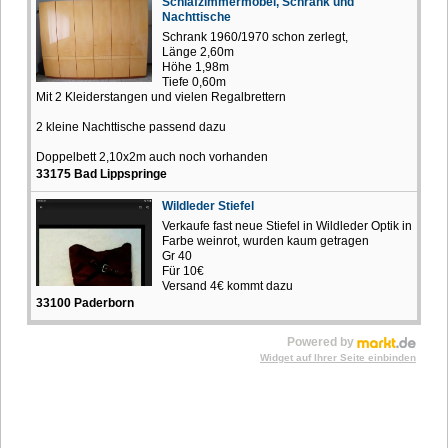
Schlafzimmermöbel, Schrank und
Nachttische
Schrank 1960/1970 schon zerlegt,
Länge 2,60m
Höhe 1,98m
Tiefe 0,60m
Mit 2 Kleiderstangen und vielen Regalbrettern
2 kleine Nachttische passend dazu
Doppelbett 2,10x2m auch noch vorhanden
33175 Bad Lippspringe
Wildleder Stiefel
Verkaufe fast neue Stiefel in Wildleder Optik in
Farbe weinrot, wurden kaum getragen
Gr 40
Für 10€
Versand 4€ kommt dazu
33100 Paderborn
Powered by
Widget auf Ihrer Seite einbinden