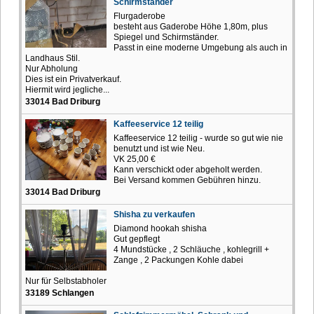
Schirmständer
Flurgaderobe
besteht aus Gaderobe Höhe 1,80m, plus
Spiegel und Schirmständer.
Passt in eine moderne Umgebung als auch in
Landhaus Stil.
Nur Abholung
Dies ist ein Privatverkauf.
Hiermit wird jegliche...
33014 Bad Driburg
Kaffeeservice 12 teilig
Kaffeeservice 12 teilig - wurde so gut wie nie
benutzt und ist wie Neu.
VK 25,00 €
Kann verschickt oder abgeholt werden.
Bei Versand kommen Gebühren hinzu.
33014 Bad Driburg
Shisha zu verkaufen
Diamond hookah shisha
Gut gepflegt
4 Mundstücke , 2 Schläuche , kohlegrill +
Zange , 2 Packungen Kohle dabei
Nur für Selbstabholer
33189 Schlangen