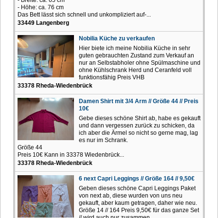
- Höhe: ca. 76 cm
Das Bett lässt sich schnell und unkompliziert auf-...
33449 Langenberg
Nobilia Küche zu verkaufen
Hier biete ich meine Nobilia Küche in sehr
guten gebrauchten Zustand zum Verkauf an
nur an Selbstabholer ohne Spülmaschine und
ohne Kühlschrank Herd und Ceranfeld voll
funktionsfähig Preis VHB
33378 Rheda-Wiedenbrück
Damen Shirt mit 3/4 Arm // Größe 44 // Preis
10€
Gebe dieses schöne Shirt ab, habe es gekauft
und dann vergessen zurück zu schicken, da
ich aber die Ärmel so nicht so gerne mag, lag
es nur im Schrank.
Größe 44
Preis 10€ Kann in 33378 Wiedenbrück...
33378 Rheda-Wiedenbrück
6 next Capri Leggings // Größe 164 // 9,50€
Geben dieses schöne Capri Leggings Paket
von next ab, diese wurden von uns neu
gekauft, aber kaum getragen, daher wie neu.
Größe 14 // 164 Preis 9,50€ für das ganze Set
// wird auch nur zusammen...