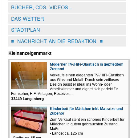
BÜCHER, CDS, VIDEOS...
DAS WETTER
STADTPLAN
≡
NACHRICHT AN DIE REDAKTION
≡
Kleinanzeigenmarkt
Moderner TV-/HiFi-Glastisch in gepflegtem
Zustand
Verkaufe einen eleganten TV-/HiFi-Glastisch
aus Glas und Metall. Durch sein zeitloses
Design passt er ideal ins Wohn- oder
Arbeitszimmer und eignet sich perfekt für
Fernseher, HiFi-Anlagen, Receiver,...
33449 Langenberg
Kinderbett für Mädchen inkl. Matratze und
Zubehör
Zum Verkauf steht ein schönes Kinderbett für
Mädchen in gutem gebrauchten Zustand.
Maße:
- Länge: ca. 125 cm
- Breite: ca. 65 cm