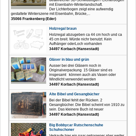
mit Eisenbahn-Winterlandschaft.
Der Lichterbogen zeigt eine aufwendig
gestaltete Winterszene mit Eisenbahn, Brücke,...
35066 Frankenberg (Eder)
Holzregal braun
Holzregal abzugeben ca 44 cm hoch und ca
45 cm breit. Würde nichr benutzt. Kein
Aufhänger oderLoch vorhanden
34497 Korbach (Hansestadt)
Gläser in blau und grün
Ausser bei drei Gläsern noch in
Originalverpackung 15 Gläser sind es
insgesamt können auch als Vasen oder
Windlicht verwendet werden
34497 Korbach (Hansestadt)
Alte Bibel und Gesangbücher
Bei der Bibel fehlt der Rücken. 2
Gesangbücher. Die Bibel scheint von 1910 zu
sein. Das kleinere Buch ist neuer
34497 Korbach (Hansestadt)
Big Bobbycar Rutschenschuhe
Schuhschoner
Verkaufe hier ein paar getragener aber weiter