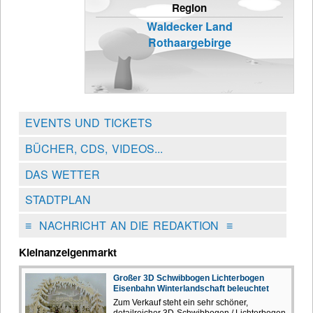
Region
Waldecker Land
Rothaargebirge
EVENTS UND TICKETS
BÜCHER, CDS, VIDEOS...
DAS WETTER
STADTPLAN
≡
NACHRICHT AN DIE REDAKTION
≡
Kleinanzeigenmarkt
Großer 3D Schwibbogen Lichterbogen
Eisenbahn Winterlandschaft beleuchtet
Zum Verkauf steht ein sehr schöner,
detailreicher 3D-Schwibbogen / Lichterbogen