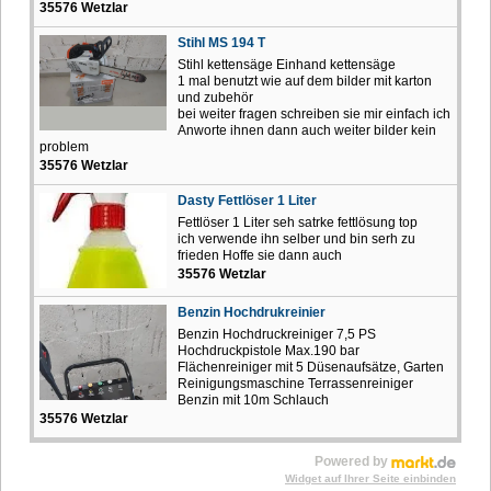
35576 Wetzlar
Stihl MS 194 T
Stihl kettensäge Einhand kettensäge
1 mal benutzt wie auf dem bilder mit karton
und zubehör
bei weiter fragen schreiben sie mir einfach ich
Anworte ihnen dann auch weiter bilder kein
problem
35576 Wetzlar
Dasty Fettlöser 1 Liter
Fettlöser 1 Liter seh satrke fettlösung top
ich verwende ihn selber und bin serh zu
frieden Hoffe sie dann auch
35576 Wetzlar
Benzin Hochdrukreinier
Benzin Hochdruckreiniger 7,5 PS
Hochdruckpistole Max.190 bar
Flächenreiniger mit 5 Düsenaufsätze, Garten
Reinigungsmaschine Terrassenreiniger
Benzin mit 10m Schlauch
35576 Wetzlar
Powered by
Widget auf Ihrer Seite einbinden