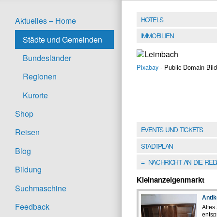
HOTELS
Aktuelles – Home
IMMOBILIEN
Städte und Gemeinden
Bundesländer
Pixabay
- Public Domain Bild
Regionen
Kurorte
Shop
EVENTS UND TICKETS
Reisen
STADTPLAN
Blog
NACHRICHT AN DIE RE
≡
Bildung
Kleinanzeigenmarkt
Suchmaschine
Antik
Feedback
Altes
entsp