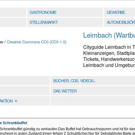
GASTRONOMIE
GEWERBE
STELLENMARKT
AUTOMOBILBÖR
Leimbach (Wartbu
er /
Creative Commons CC0 (CC0 1.0)
Cityguide Leimbach in T
Kleinanzeigen, Stadtpla
Tickets, Handwerkersuch
Leimbach und Umgebung 
BÜCHER, CDS, VIDEOS...
DAS WETTER
DAKTION
≡
e Schrankbuffet
 Schrankbuffet günstig zu verkaufen.Das Buffet hat Gebrauchsspuren und ist für das
rechend in guten Zustand.Innen fehlen 2 Schubfàcher.Nur für Sebstabholer.Biete a