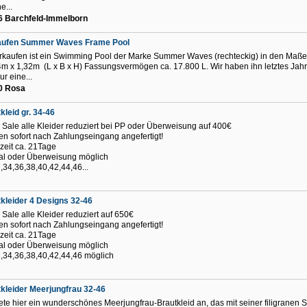
e...
6 Barchfeld-Immelborn
aufen Summer Waves Frame Pool
rkaufen ist ein Swimming Pool der Marke Summer Waves (rechteckig) in den Maß
4m x 1,32m (L x B x H) Fassungsvermögen ca. 17.800 L. Wir haben ihn letztes Jahr
ur eine...
0 Rosa
kleid gr. 34-46
Sale alle Kleider reduziert bei PP oder Überweisung auf 400€
n sofort nach Zahlungseingang angefertigt!
rzeit ca. 21Tage
l oder Überweisung möglich
2,34,36,38,40,42,44,46...
kleider 4 Designs 32-46
Sale alle Kleider reduziert auf 650€
n sofort nach Zahlungseingang angefertigt!
rzeit ca. 21Tage
l oder Überweisung möglich
2,34,36,38,40,42,44,46 möglich
kleider Meerjungfrau 32-46
iete hier ein wunderschönes Meerjungfrau-Brautkleid an, das mit seiner filigranen 