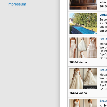
schön
Impressum
3645
Verk
Zu ve
x 2,7
und n
9859
Braut
Mega 
Werde
Liefe
PayPa
Gr. 3
36404 Vacha
Braut
Mega 
Werde
Liefe
PayPa
Gr. 3
36404 Vacha
Braut
Ich b