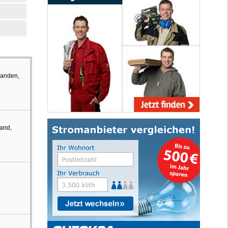
handen,
tand,