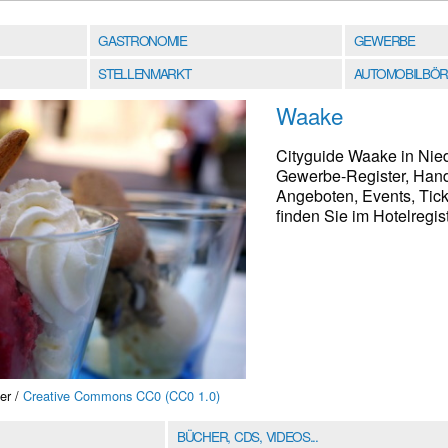
GASTRONOMIE
GEWERBE
STELLENMARKT
AUTOMOBILBÖR
Waake
Cityguide Waake in Nied
Gewerbe-Register, Hand
Angeboten, Events, Tic
finden Sie im Hotelregist
er /
Creative Commons CC0 (CC0 1.0)
BÜCHER, CDS, VIDEOS...