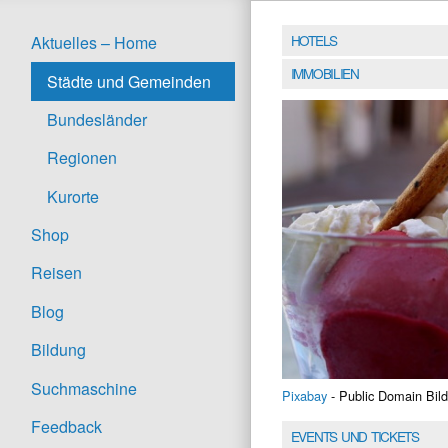
HOTELS
Aktuelles – Home
IMMOBILIEN
Städte und Gemeinden
Bundesländer
Regionen
Kurorte
Shop
Reisen
Blog
Bildung
Suchmaschine
Pixabay
- Public Domain Bild
Feedback
EVENTS UND TICKETS