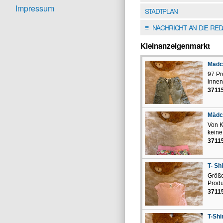
Impressum
STADTPLAN
NACHRICHT AN DIE RE
≡
Kleinanzeigenmarkt
Mädc
97 Pr
innen
3711
Mädc
Von K
keine
3711
T- Shi
Größe
Produ
3711
T-Shi