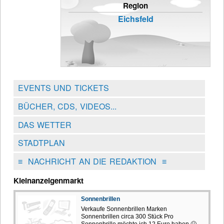
Region
Eichsfeld
EVENTS UND TICKETS
BÜCHER, CDS, VIDEOS...
DAS WETTER
STADTPLAN
≡
NACHRICHT AN DIE REDAKTION
≡
Kleinanzeigenmarkt
Sonnenbrillen
Verkaufe Sonnenbrillen Marken
Sonnenbrillen circa 300 Stück Pro
Sonnenbrille möchte ich 12 Euro haben 🙂