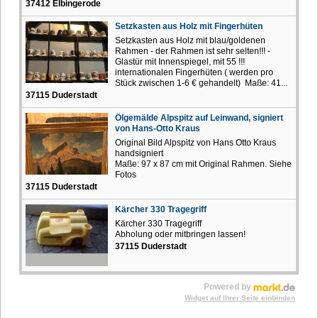
37412 Elbingerode
Setzkasten aus Holz mit Fingerhüten
Setzkasten aus Holz mit blau/goldenen
Rahmen - der Rahmen ist sehr selten!!! -
Glastür mit Innenspiegel, mit 55 !!!
internationalen Fingerhüten ( werden pro
Stück zwischen 1-6 € gehandelt) Maße: 41...
37115 Duderstadt
Ölgemälde Alpspitz auf Leinwand, signiert
von Hans-Otto Kraus
Original Bild Alpspitz von Hans Otto Kraus
handsigniert
Maße: 97 x 87 cm mit Original Rahmen. Siehe
Fotos
37115 Duderstadt
Kärcher 330 Tragegriff
Kärcher 330 Tragegriff
Abholung oder mitbringen lassen!
37115 Duderstadt
Powered by
Widget auf Ihrer Seite einbinden