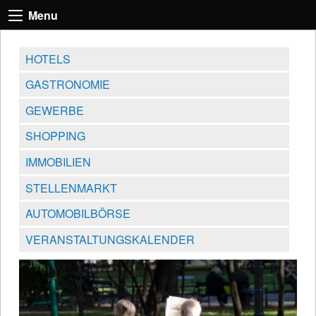
Menu
HOTELS
GASTRONOMIE
GEWERBE
SHOPPING
IMMOBILIEN
STELLENMARKT
AUTOMOBILBÖRSE
VERANSTALTUNGSKALENDER