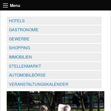
Menu
HOTELS
GASTRONOMIE
GEWERBE
SHOPPING
IMMOBILIEN
STELLENMARKT
AUTOMOBILBÖRSE
VERANSTALTUNGSKALENDER