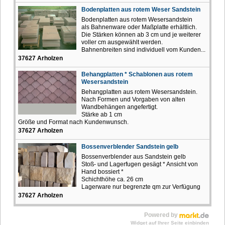
Bodenplatten aus rotem Weser Sandstein
Bodenplatten aus rotem Wesersandstein
als Bahnenware oder Maßplatte erhältlich.
Die Stärken können ab 3 cm und je weiterer
voller cm ausgewählt werden.
Bahnenbreiten sind individuell vom Kunden...
37627 Arholzen
Behangplatten * Schablonen aus rotem
Wesersandstein
Behangplatten aus rotem Wesersandstein.
Nach Formen und Vorgaben von alten
Wandbehängen angefertigt.
Stärke ab 1 cm
Größe und Format nach Kundenwunsch.
37627 Arholzen
Bossenverblender Sandstein gelb
Bossenverblender aus Sandstein gelb
Stoß- und Lagerfugen gesägt * Ansicht von
Hand bossiert *
Schichthöhe ca. 26 cm
Lagerware nur begrenzte qm zur Verfügung
37627 Arholzen
Powered by
Widget auf Ihrer Seite einbinden