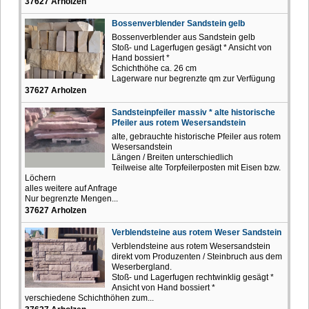
37627 Arholzen
Bossenverblender Sandstein gelb
Bossenverblender aus Sandstein gelb
Stoß- und Lagerfugen gesägt * Ansicht von
Hand bossiert *
Schichthöhe ca. 26 cm
Lagerware nur begrenzte qm zur Verfügung
37627 Arholzen
Sandsteinpfeiler massiv * alte historische
Pfeiler aus rotem Wesersandstein
alte, gebrauchte historische Pfeiler aus rotem
Wesersandstein
Längen / Breiten unterschiedlich
Teilweise alte Torpfeilerposten mit Eisen bzw.
Löchern
alles weitere auf Anfrage
Nur begrenzte Mengen...
37627 Arholzen
Verblendsteine aus rotem Weser Sandstein
Verblendsteine aus rotem Wesersandstein
direkt vom Produzenten / Steinbruch aus dem
Weserbergland.
Stoß- und Lagerfugen rechtwinklig gesägt *
Ansicht von Hand bossiert *
verschiedene Schichthöhen zum...