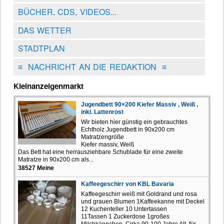
BÜCHER, CDS, VIDEOS...
DAS WETTER
STADTPLAN
≡
NACHRICHT AN DIE REDAKTION
≡
Kleinanzeigenmarkt
Jugendbett 90×200 Kiefer Massiv , Weiß ,
inkl. Lattenrost
Wir bieten hier günstig ein gebrauchtes
Echtholz Jugendbett in 90x200 cm
Matratzengröße .
Kiefer massiv, Weiß
Das Bett hat eine herrausziehbare Schublade für eine zweite
Matratze in 90x200 cm als...
38527 Meine
Kaffeegeschirr von KBL Bavaria
Kaffeegeschirr weiß mit Goldrand und rosa
und grauen Blumen 1Kaffeekanne mit Deckel
12 Kuchenteller 10 Untertassen
11Tassen 1 Zuckerdose 1großes
Milchkännchen Cirka 90-100 Jahre Alt für