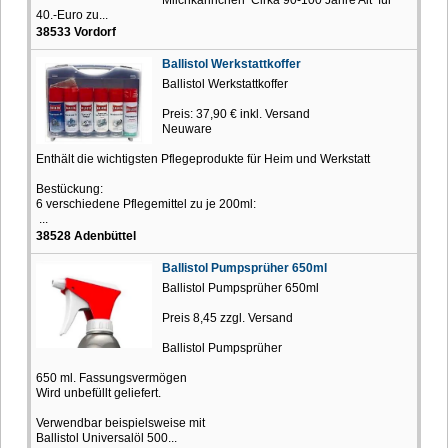
40.-Euro zu...
38533 Vordorf
Ballistol Werkstattkoffer
Ballistol Werkstattkoffer
Preis: 37,90 € inkl. Versand
Neuware
Enthält die wichtigsten Pflegeprodukte für Heim und Werkstatt
Bestückung:
6 verschiedene Pflegemittel zu je 200ml:
...
38528 Adenbüttel
Ballistol Pumpsprüher 650ml
Ballistol Pumpsprüher 650ml
Preis 8,45 zzgl. Versand
Ballistol Pumpsprüher
650 ml. Fassungsvermögen
Wird unbefüllt geliefert.
Verwendbar beispielsweise mit
Ballistol Universalöl 500...