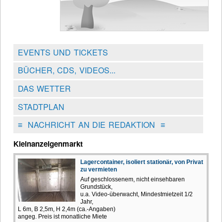
EVENTS UND TICKETS
BÜCHER, CDS, VIDEOS...
DAS WETTER
STADTPLAN
≡
NACHRICHT AN DIE REDAKTION
≡
Kleinanzeigenmarkt
Lagercontainer, isoliert stationär, von Privat
zu vermieten
Auf geschlossenem, nicht einsehbaren
Grundstück,
u.a. Video-überwacht, Mindestmietzeit 1/2
Jahr,
L 6m, B 2,5m, H 2,4m (ca.-Angaben)
angeg. Preis ist monatliche Miete