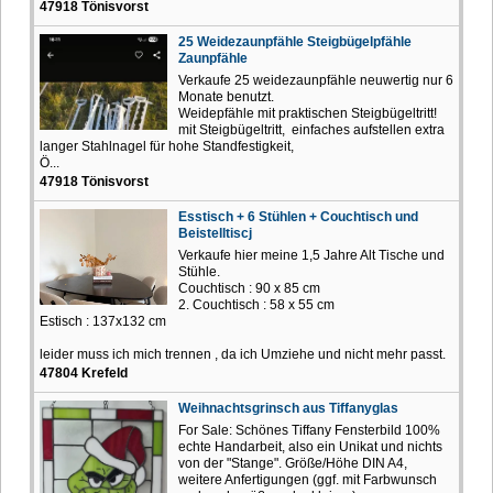
47918 Tönisvorst
25 Weidezaunpfähle Steigbügelpfähle
Zaunpfähle
Verkaufe 25 weidezaunpfähle neuwertig nur 6
Monate benutzt.
Weidepfähle mit praktischen Steigbügeltritt!
mit Steigbügeltritt, einfaches aufstellen extra
langer Stahlnagel für hohe Standfestigkeit,
Ö...
47918 Tönisvorst
Esstisch + 6 Stühlen + Couchtisch und
Beistelltiscj
Verkaufe hier meine 1,5 Jahre Alt Tische und
Stühle.
Couchtisch : 90 x 85 cm
2. Couchtisch : 58 x 55 cm
Estisch : 137x132 cm
leider muss ich mich trennen , da ich Umziehe und nicht mehr passt.
47804 Krefeld
Weihnachtsgrinsch aus Tiffanyglas
For Sale: Schönes Tiffany Fensterbild 100%
echte Handarbeit, also ein Unikat und nichts
von der "Stange". Größe/Höhe DIN A4,
weitere Anfertigungen (ggf. mit Farbwunsch