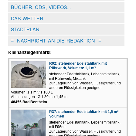
BÜCHER, CDS, VIDEOS...
DAS WETTER
STADTPLAN
≡
NACHRICHT AN DIE REDAKTION
≡
Kleinanzeigenmarkt
R02: stehender Edelstahltank mit
Rührwerk, Volumen: 1,1 m³
stehender Edelstahltank, Lebensmitteltank,
mit Rührwerk, Mixtank
Zur Lagerung von Wasser, Flüssigfutter und
anderen Flüssigkeiten geeignet.
Volumen: 1,1 m³ / 1.100 L
Abmessungen: Ø 1,30 m x 1,45 m...
48455 Bad Bentheim
R37: stehender Edelstahltank mit 1,5 m³
Volumen
stehender Edelstahltank, Lebensmitteltank,
mit Füßen
Zur Lagerung von Wasser, Flüssigfutter und
anderen Flüssigkeiten geeignet.