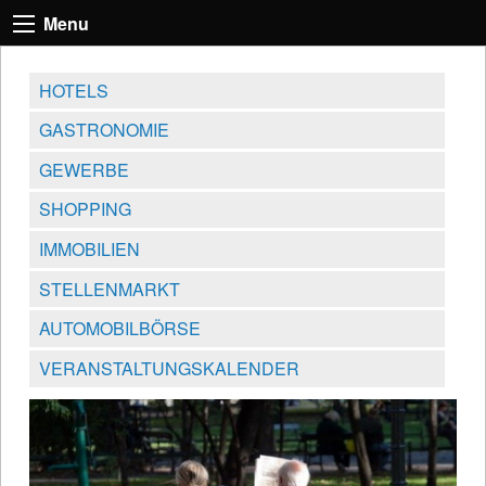
Menu
HOTELS
GASTRONOMIE
GEWERBE
SHOPPING
IMMOBILIEN
STELLENMARKT
AUTOMOBILBÖRSE
VERANSTALTUNGSKALENDER