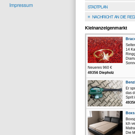
Impressum
STADTPLAN
NACHRICHT AN DIE RE
≡
Kleinanzeigenmarkt
Brac
Selte
14 Ka
Ring
Diama
Sonn
Neueres 960 €
49356 Diepholz
Benzi
Er sp
das d
Sprit
4935
Boxsp
Boxsp
Ich v
Matra
Die M