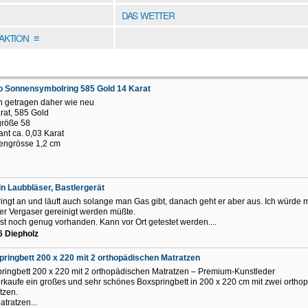
DAS WETTER
DAKTION
≡
o Sonnensymbolring 585 Gold 14 Karat
n getragen daher wie neu
rat, 585 Gold
größe 58
nt ca. 0,03 Karat
engrösse 1,2 cm
n Laubbläser, Bastlergerät
ringt an und läuft auch solange man Gas gibt, danach geht er aber aus. Ich würde 
er Vergaser gereinigt werden müßte.
 ist noch genug vorhanden. Kann vor Ort getestet werden....
6 Diepholz
ringbett 200 x 220 mit 2 orthopädischen Matratzen
ringbett 200 x 220 mit 2 orthopädischen Matratzen – Premium-Kunstleder
erkaufe ein großes und sehr schönes Boxspringbett in 200 x 220 cm mit zwei ortho
tzen.
atratzen...