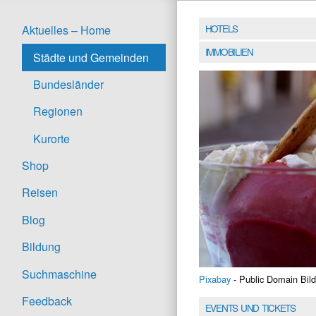
HOTELS
Aktuelles – Home
IMMOBILIEN
Städte und Gemeinden
Bundesländer
Regionen
Kurorte
Shop
Reisen
Blog
Bildung
Suchmaschine
Pixabay
- Public Domain Bild
Feedback
EVENTS UND TICKETS