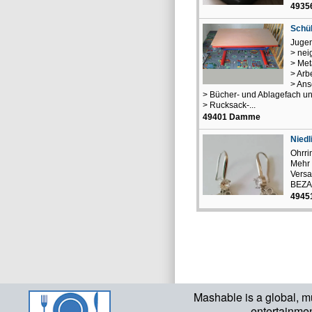
4935
Schül
Jugen
> nei
> Met
> Arb
> Ans
> Bücher- und Ablagefach un
> Rucksack-...
49401 Damme
Niedl
Ohrri
Mehr 
Versa
BEZA
49451
Mashable is a global, m
entertainme