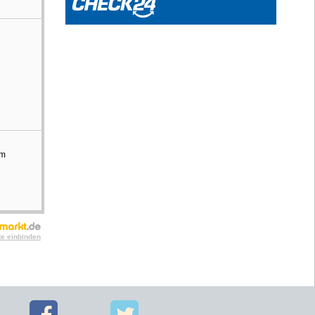
cm
te einbinden