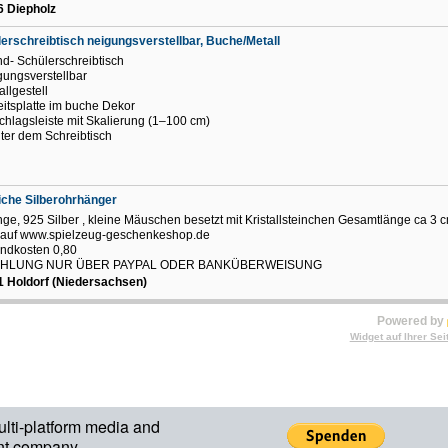
6 Diepholz
erschreibtisch neigungsverstellbar, Buche/Metall
d- Schülerschreibtisch
gungsverstellbar
allgestell
eitsplatte im buche Dekor
chlagsleiste mit Skalierung (1–100 cm)
ter dem Schreibtisch
iche Silberohrhänger
nge, 925 Silber , kleine Mäuschen besetzt mit Kristallsteinchen Gesamtlänge ca 3 
auf www.spielzeug-geschenkeshop.de
ndkosten 0,80
HLUNG NUR ÜBER PAYPAL ODER BANKÜBERWEISUNG
 Holdorf (Niedersachsen)
Powered by
Widget auf Ihrer Sei
ulti-platform media and
nt company