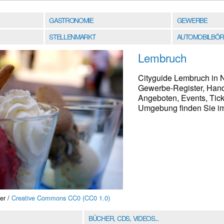
GASTRONOMIE
GEWERBE
STELLENMARKT
AUTOMOBILBÖR
Lembruch
Cityguide Lembruch in N
Gewerbe-Register, Hand
Angeboten, Events, Tick
Umgebung finden Sie im 
er /
Creative Commons CC0 (CC0 1.0)
BÜCHER, CDS, VIDEOS...