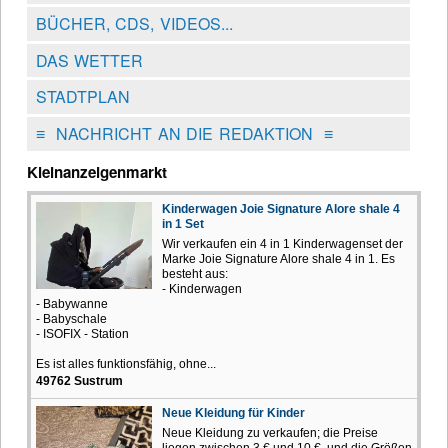
BÜCHER, CDS, VIDEOS...
DAS WETTER
STADTPLAN
≡
NACHRICHT AN DIE REDAKTION
≡
Kleinanzeigenmarkt
Kinderwagen Joie Signature Alore shale 4
in 1 Set
Wir verkaufen ein 4 in 1 Kinderwagenset der
Marke Joie Signature Alore shale 4 in 1. Es
besteht aus:
- Kinderwagen
- Babywanne
- Babyschale
- ISOFIX - Station
Es ist alles funktionsfähig, ohne...
49762 Sustrum
Neue Kleidung für Kinder
Neue Kleidung zu verkaufen; die Preise
liegen zwischen 3 € und 10 €, und die Größen