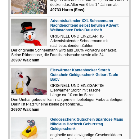
decken das Alter von 6 bis 14 Jahren ab.
49733 Haren (Ems)
Adventskalender XXL Schneemann
Nachtleuchtend selbst befüllen Advent
Weihnachten Deko Dauerhaft
ORIGINELL UND EINZIGARTIG
Adventskalender Schneemann mit
nachtleuchtenden Zahlen
Der originelle Schneemann wird aus 100% Polyacryl gehäkelt.
Seine Rübennase, die Fausthandschuhe sowie alle 24...
26907 Walchum
Eierwärmer Kantenhocker Storch
Gutschein Geldgeschenk Geburt Taufe
Baby
ORIGINELL UND EINZIGARTIG
Eierwärmer Storch mit Tasche
Länge ca. 10 cm im Sitzen
Den Umhängebeutel kann ich gerne in beliebiger Farbe anfertigen.
Darin ist Platz für eine kleine persönliche...
26907 Walchum
Geldgeschenk Gutschein Spardose Maus
Nikolaus Hochzeit Geburtstag
Geldgeschenk
originelle und einzigartige Geschenkideen