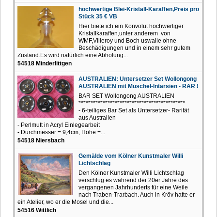
hochwertige Blei-Kristall-Karaffen,Preis pro
Stück 35 € VB
Hier biete ich ein Konvolut hochwertiger
Kristallkaraffen,unter anderem von
WMF,Villeroy und Boch uswalle ohne
Beschädigungen und in einem sehr gutem
Zustand.Es wird natürlich eine Abholung...
54518 Minderlittgen
AUSTRALIEN: Untersetzer Set Wollongong
AUSTRALIEN mit Muschel-Intarsien - RAR !
BAR SET Wollongong AUSTRALIEN
********************************************
- 6-teiliges Bar Set als Untersetzer- Rarität
aus Australien
- Perlmutt in Acryl Einlegearbeit
- Durchmesser = 9,4cm, Höhe =...
54518 Niersbach
Gemälde vom Kölner Kunstmaler Willi
Lichtschlag
Den Kölner Kunstmaler Willi Lichtschlag
verschlug es während der 20er Jahre des
vergangenen Jahrhunderts für eine Weile
nach Traben-Trarbach. Auch in Kröv hatte er
ein Atelier, wo er die Mosel und die...
54516 Wittlich