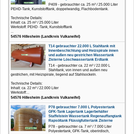
P409 - gebrauchter ca. 25 m³ / 25.000 Liter
PEHD-Tank, Kunststofftank, doppelwandig, Flachbodentank.
Technische Details:
Inhalt: ca. 25 m³ / 25.000 Liter
Werkstoff: PEHD -Tank, Kunststofftank
...
54576 Hillesheim (Landkreis Vulkaneifel)
T14 gebrauchter 22.000 L Stahltank mit
Innenbeschichtung und Heizspirale innen
und außen neu gestrichen Wassertank
Zisterne Löschwassertank Erdtank
T14 - gebrauchter ca. 22 m³ / 22.000 L
Stahltank, von innen und außen neu
gestrichen, mit Heizspirale, liegend auf Stahlsockeln.
Technische Details:
Inhalt: ca. 22 m³ / 22.000 Liter
Werkstoff:...
54576 Hillesheim (Landkreis Vulkaneifel)
P78 gebrauchter 7.000 L Polyestertank
GFK-Tank Lagertank Lagerbehälter
Staffelstein Wassertank Regenauffangtank
Rapsöltank Flüssigfuttertank Zisterne
P78 - gebrauchter ca. 7 m³ / 7.000 Liter
Polyestertank, GFK-Tank, oberirdisch,