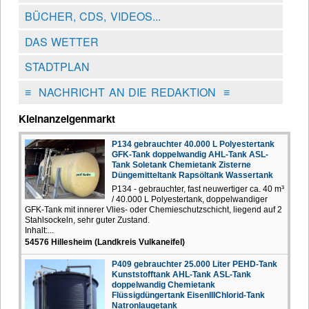
BÜCHER, CDS, VIDEOS...
DAS WETTER
STADTPLAN
≡
NACHRICHT AN DIE REDAKTION
≡
Kleinanzeigenmarkt
P134 gebrauchter 40.000 L Polyestertank
GFK-Tank doppelwandig AHL-Tank ASL-
Tank Soletank Chemietank Zisterne
Düngemitteltank Rapsöltank Wassertank
P134 - gebrauchter, fast neuwertiger ca. 40 m³
/ 40.000 L Polyestertank, doppelwandiger
GFK-Tank mit innerer Vlies- oder Chemieschutzschicht, liegend auf 2
Stahlsockeln, sehr guter Zustand.
Inhalt:...
54576 Hillesheim (Landkreis Vulkaneifel)
P409 gebrauchter 25.000 Liter PEHD-Tank
Kunststofftank AHL-Tank ASL-Tank
doppelwandig Chemietank
Flüssigdüngertank EisenIIIChlorid-Tank
Natronlaugetank