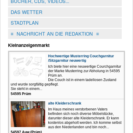
BÜCHER, CDS, VIDEOS...
DAS WETTER
STADTPLAN
≡
NACHRICHT AN DIE REDAKTION
≡
Kleinanzeigenmarkt
Hochwertige Musterring Couchgarnitur
/Sitzgarnitur neuwertig
Ich biete hier eine neuwertige Courchgarnitur
der Marke Musterring zur Abholung in 54595
Prüm an.
Die Couch ist in einem tadellosen Zustand
und wurde sorgfältig gepflegt.
Sie steht in einem...
54595 Prüm
alte Kleiderschrank
Im Haus meines verstorbenen Vaters
befinden sich noch diverse Möbelstücke,
darunter dieser alte Kleiderschrank. Er kann
kostenlos abgeholt werden. Ich komme selbst
aus den Niederlanden und bin noch...
54597 Auw (Prüm)