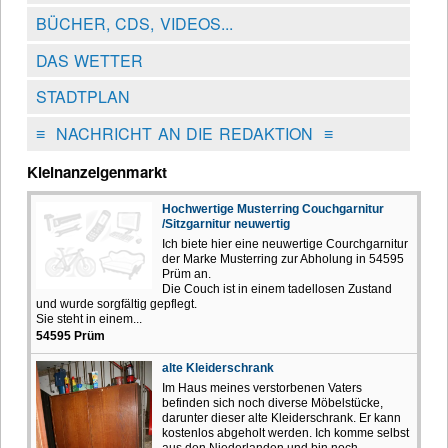
BÜCHER, CDS, VIDEOS...
DAS WETTER
STADTPLAN
≡
NACHRICHT AN DIE REDAKTION
≡
Kleinanzeigenmarkt
Hochwertige Musterring Couchgarnitur
/Sitzgarnitur neuwertig
Ich biete hier eine neuwertige Courchgarnitur
der Marke Musterring zur Abholung in 54595
Prüm an.
Die Couch ist in einem tadellosen Zustand
und wurde sorgfältig gepflegt.
Sie steht in einem...
54595 Prüm
alte Kleiderschrank
Im Haus meines verstorbenen Vaters
befinden sich noch diverse Möbelstücke,
darunter dieser alte Kleiderschrank. Er kann
kostenlos abgeholt werden. Ich komme selbst
aus den Niederlanden und bin noch...