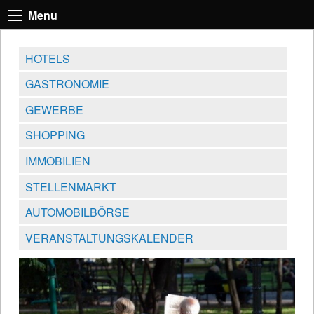
Menu
HOTELS
GASTRONOMIE
GEWERBE
SHOPPING
IMMOBILIEN
STELLENMARKT
AUTOMOBILBÖRSE
VERANSTALTUNGSKALENDER