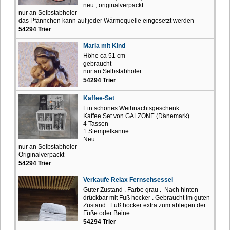
neu , originalverpackt
nur an Selbstabholer
das Pfännchen kann auf jeder Wärmequelle eingesetzt werden
54294 Trier
Maria mit Kind
Höhe ca 51 cm
gebraucht
nur an Selbstabholer
54294 Trier
Kaffee-Set
Ein schönes Weihnachtsgeschenk
Kaffee Set von GALZONE (Dänemark)
4 Tassen
1 Stempelkanne
Neu
nur an Selbstabholer
Originalverpackt
54294 Trier
Verkaufe Relax Fernsehsessel
Guter Zustand . Farbe grau . Nach hinten
drückbar mit Fuß hocker . Gebraucht im guten
Zustand . Fuß hocker extra zum ablegen der
Füße oder Beine .
54294 Trier