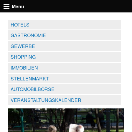
Menu
HOTELS
GASTRONOMIE
GEWERBE
SHOPPING
IMMOBILIEN
STELLENMARKT
AUTOMOBILBÖRSE
VERANSTALTUNGSKALENDER