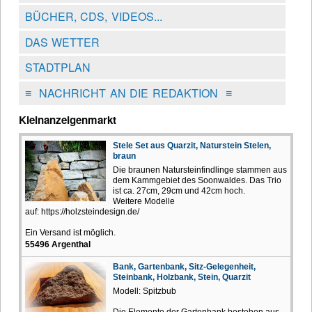
BÜCHER, CDS, VIDEOS...
DAS WETTER
STADTPLAN
≡
NACHRICHT AN DIE REDAKTION
≡
Kleinanzeigenmarkt
Stele Set aus Quarzit, Naturstein Stelen,
braun
Die braunen Natursteinfindlinge stammen aus
dem Kammgebiet des Soonwaldes. Das Trio
ist ca. 27cm, 29cm und 42cm hoch.
Weitere Modelle
auf: https://holzsteindesign.de/
Ein Versand ist möglich.
55496 Argenthal
Bank, Gartenbank, Sitz-Gelegenheit,
Steinbank, Holzbank, Stein, Quarzit
Modell: Spitzbub
Die Elemente der Gartenbank bestehen aus