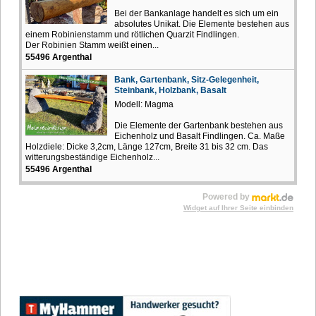
Bei der Bankanlage handelt es sich um ein
absolutes Unikat. Die Elemente bestehen aus
einem Robinienstamm und rötlichen Quarzit Findlingen.
Der Robinien Stamm weißt einen...
55496 Argenthal
Bank, Gartenbank, Sitz-Gelegenheit,
Steinbank, Holzbank, Basalt
Modell: Magma
Die Elemente der Gartenbank bestehen aus
Eichenholz und Basalt Findlingen. Ca. Maße
Holzdiele: Dicke 3,2cm, Länge 127cm, Breite 31 bis 32 cm. Das
witterungsbeständige Eichenholz...
55496 Argenthal
Powered by
Widget auf Ihrer Seite einbinden