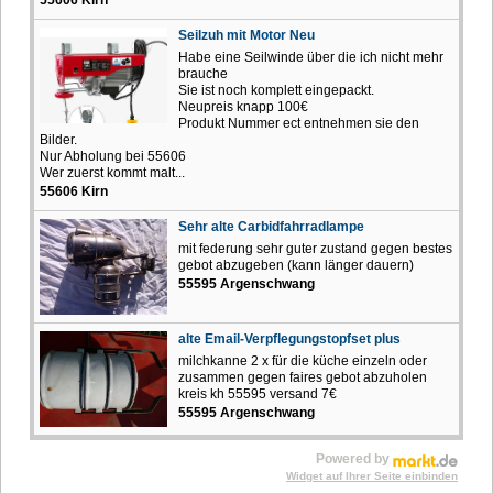
55606 Kirn
Seilzuh mit Motor Neu
Habe eine Seilwinde über die ich nicht mehr
brauche
Sie ist noch komplett eingepackt.
Neupreis knapp 100€
Produkt Nummer ect entnehmen sie den
Bilder.
Nur Abholung bei 55606
Wer zuerst kommt malt...
55606 Kirn
Sehr alte Carbidfahrradlampe
mit federung sehr guter zustand gegen bestes
gebot abzugeben (kann länger dauern)
55595 Argenschwang
alte Email-Verpflegungstopfset plus
milchkanne 2 x für die küche einzeln oder
zusammen gegen faires gebot abzuholen
kreis kh 55595 versand 7€
55595 Argenschwang
Powered by
Widget auf Ihrer Seite einbinden