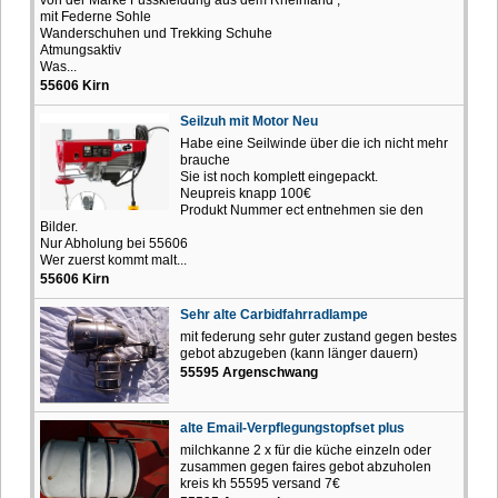
mit Federne Sohle
Wanderschuhen und Trekking Schuhe
Atmungsaktiv
Was...
55606 Kirn
Seilzuh mit Motor Neu
Habe eine Seilwinde über die ich nicht mehr
brauche
Sie ist noch komplett eingepackt.
Neupreis knapp 100€
Produkt Nummer ect entnehmen sie den
Bilder.
Nur Abholung bei 55606
Wer zuerst kommt malt...
55606 Kirn
Sehr alte Carbidfahrradlampe
mit federung sehr guter zustand gegen bestes
gebot abzugeben (kann länger dauern)
55595 Argenschwang
alte Email-Verpflegungstopfset plus
milchkanne 2 x für die küche einzeln oder
zusammen gegen faires gebot abzuholen
kreis kh 55595 versand 7€