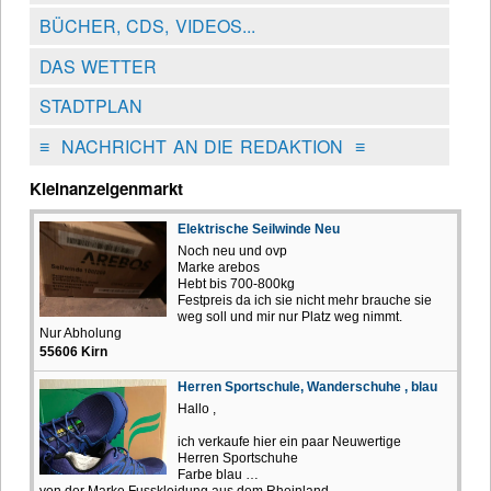
BÜCHER, CDS, VIDEOS...
DAS WETTER
STADTPLAN
≡
NACHRICHT AN DIE REDAKTION
≡
Kleinanzeigenmarkt
Elektrische Seilwinde Neu
Noch neu und ovp
Marke arebos
Hebt bis 700-800kg
Festpreis da ich sie nicht mehr brauche sie
weg soll und mir nur Platz weg nimmt.
Nur Abholung
55606 Kirn
Herren Sportschule, Wanderschuhe , blau
Hallo ,
ich verkaufe hier ein paar Neuwertige
Herren Sportschuhe
Farbe blau …
von der Marke Fusskleidung aus dem Rheinland ,