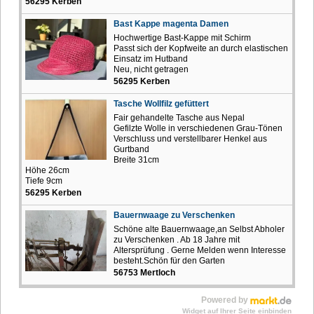
56295 Kerben
Bast Kappe magenta Damen
Hochwertige Bast-Kappe mit Schirm
Passt sich der Kopfweite an durch elastischen
Einsatz im Hutband
Neu, nicht getragen
56295 Kerben
Tasche Wollfilz gefüttert
Fair gehandelte Tasche aus Nepal
Gefilzte Wolle in verschiedenen Grau-Tönen
Verschluss und verstellbarer Henkel aus
Gurtband
Breite 31cm
Höhe 26cm
Tiefe 9cm
56295 Kerben
Bauernwaage zu Verschenken
Schöne alte Bauernwaage,an Selbst Abholer
zu Verschenken . Ab 18 Jahre mit
Altersprüfung . Gerne Melden wenn Interesse
besteht.Schön für den Garten
56753 Mertloch
Powered by
Widget auf Ihrer Seite einbinden