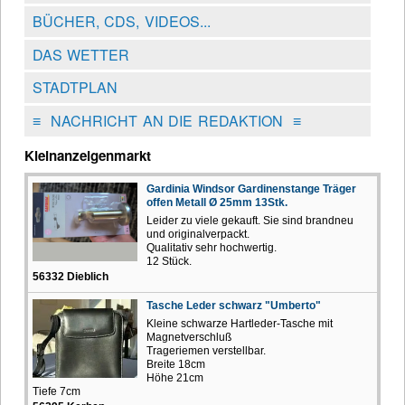
BÜCHER, CDS, VIDEOS...
DAS WETTER
STADTPLAN
≡
NACHRICHT AN DIE REDAKTION
≡
Kleinanzeigenmarkt
Gardinia Windsor Gardinenstange Träger
offen Metall Ø 25mm 13Stk.
Leider zu viele gekauft. Sie sind brandneu
und originalverpackt.
Qualitativ sehr hochwertig.
12 Stück.
56332 Dieblich
Tasche Leder schwarz "Umberto"
Kleine schwarze Hartleder-Tasche mit
Magnetverschluß
Trageriemen verstellbar.
Breite 18cm
Höhe 21cm
Tiefe 7cm