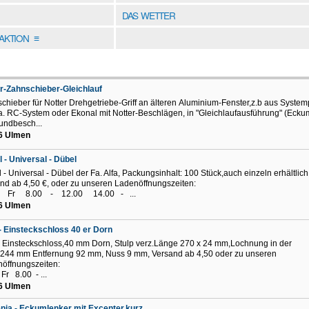
DAS WETTER
DAKTION
≡
r-Zahnschieber-Gleichlauf
chieber für Notter Drehgetriebe-Griff an älteren Aluminium-Fenster,z.b aus System
a. RC-System oder Ekonal mit Notter-Beschlägen, in "Gleichlaufausführung" (Ecku
undbesch...
6 Ulmen
l - Universal - Dübel
l - Universal - Dübel der Fa. Alfa, Packungsinhalt: 100 Stück,auch einzeln erhältlich
nd ab 4,50 €, oder zu unseren Ladenöffnungszeiten:
 Fr 8.00 - 12.00 14.00 - ...
6 Ulmen
 Einsteckschloss 40 er Dorn
 Einsteckschloss,40 mm Dorn, Stulp verz.Länge 270 x 24 mm,Lochnung in der
 244 mm Entfernung 92 mm, Nuss 9 mm, Versand ab 4,50 oder zu unseren
öffnungszeiten:
Fr 8.00 - ...
6 Ulmen
nia - Eckumlenker mit Excenter,kurz