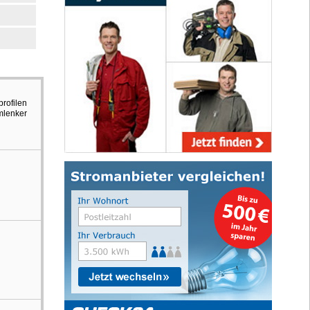
profilen
mlenker