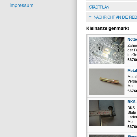
Impressum
STADTPLAN
NACHRICHT AN DIE RE
≡
Kleinanzeigenmarkt
Notte
Zahns
der F
im Gr
5676
Metal
Metal
Versa
Mo -
5676
BKS -
BKS -
Stulp
Laden
Mo - 
5676
Siege