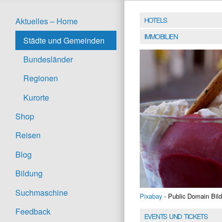
HOTELS
Aktuelles – Home
IMMOBILIEN
Städte und Gemeinden
Bundesländer
Regionen
Kurorte
Shop
Reisen
Blog
Bildung
Suchmaschine
Pixabay
- Public Domain Bild
Feedback
EVENTS UND TICKETS