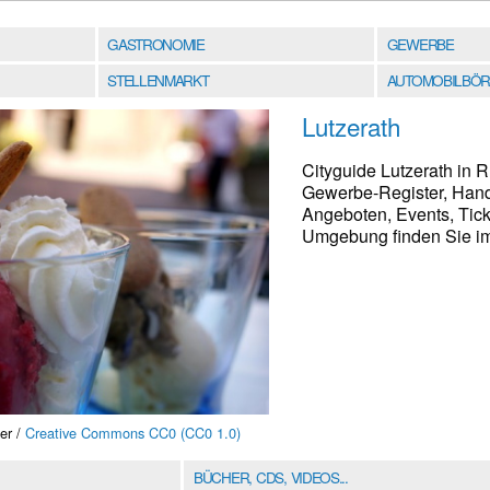
GASTRONOMIE
GEWERBE
STELLENMARKT
AUTOMOBILBÖR
Lutzerath
Cityguide Lutzerath in R
Gewerbe-Register, Hand
Angeboten, Events, Tick
Umgebung finden Sie im 
er /
Creative Commons CC0 (CC0 1.0)
BÜCHER, CDS, VIDEOS...